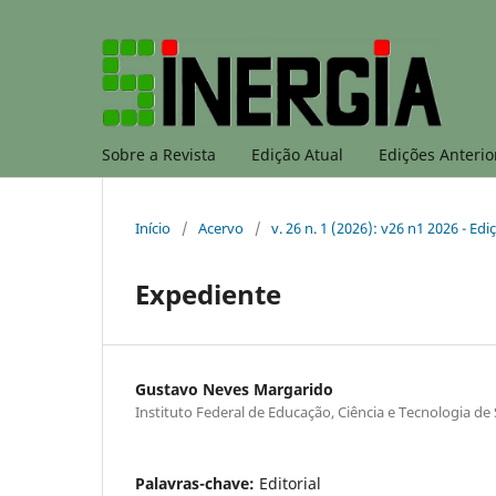
Sobre a Revista
Edição Atual
Edições Anterio
Início
/
Acervo
/
v. 26 n. 1 (2026): v26 n1 2026 - E
Expediente
Gustavo Neves Margarido
Instituto Federal de Educação, Ciência e Tecnologia de 
Palavras-chave:
Editorial