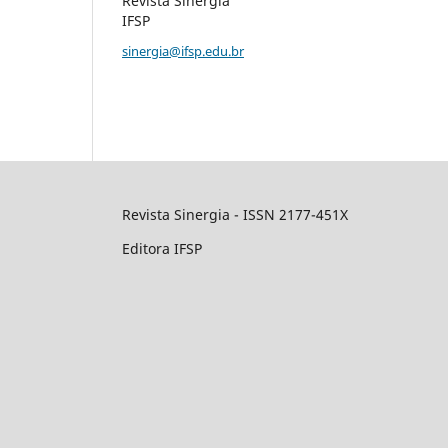
Revista Sinergia
IFSP
sinergia@ifsp.edu.br
Revista Sinergia - ISSN 2177-451X
Editora IFSP