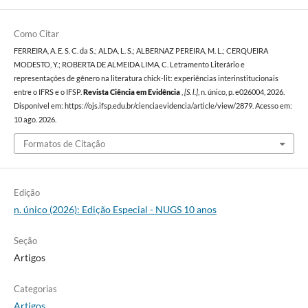
Como Citar
FERREIRA, A. E. S. C. da S.; ALDA, L. S.; ALBERNAZ PEREIRA, M. L.; CERQUEIRA
MODESTO, Y.; ROBERTA DE ALMEIDA LIMA, C. Letramento Literário e
representações de gênero na literatura chick-lit: experiências interinstitucionais
entre o IFRS e o IFSP.
Revista Ciência em Evidência
,
[S. l.]
, n. único, p. e026004, 2026.
Disponível em: https://ojs.ifsp.edu.br/cienciaevidencia/article/view/2879. Acesso em:
10 ago. 2026.
Formatos de Citação
Edição
n. único (2026): Edição Especial - NUGS 10 anos
Seção
Artigos
Categorias
Artigos