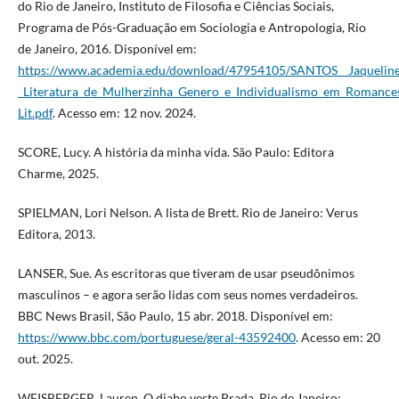
do Rio de Janeiro, Instituto de Filosofia e Ciências Sociais,
Programa de Pós-Graduação em Sociologia e Antropologia, Rio
de Janeiro, 2016. Disponível em:
https://www.academia.edu/download/47954105/SANTOS__Jaqueline
_Literatura_de_Mulherzinha_Genero_e_Individualismo_em_Romance
Lit.pdf
. Acesso em: 12 nov. 2024.
SCORE, Lucy. A história da minha vida. São Paulo: Editora
Charme, 2025.
SPIELMAN, Lori Nelson. A lista de Brett. Rio de Janeiro: Verus
Editora, 2013.
LANSER, Sue. As escritoras que tiveram de usar pseudônimos
masculinos – e agora serão lidas com seus nomes verdadeiros.
BBC News Brasil, São Paulo, 15 abr. 2018. Disponível em:
https://www.bbc.com/portuguese/geral-43592400
. Acesso em: 20
out. 2025.
WEISBERGER, Lauren. O diabo veste Prada. Rio de Janeiro: