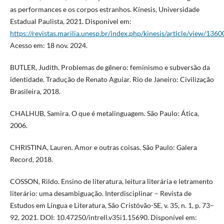
as performances e os corpos estranhos. Kínesis, Universidade
Estadual Paulista, 2021. Disponível em:
https://revistas.marilia.unesp.br/index.php/kinesis/article/view/136
Acesso em: 18 nov. 2024.
BUTLER, Judith. Problemas de gênero: feminismo e subversão da
identidade. Tradução de Renato Aguiar. Rio de Janeiro: Civilização
Brasileira, 2018.
CHALHUB, Samira. O que é metalinguagem. São Paulo: Ática,
2006.
CHRISTINA, Lauren. Amor e outras coisas. São Paulo: Galera
Record, 2018.
COSSON, Rildo. Ensino de literatura, leitura literária e letramento
literário: uma desambiguação. Interdisciplinar – Revista de
Estudos em Língua e Literatura, São Cristóvão-SE, v. 35, n. 1, p. 73–
92, 2021. DOI: 10.47250/intrell.v35i1.15690. Disponível em: