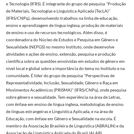
e Tecnologia (IFRS). É integrante do grupo de pesquisa ''Produção
de Materiais, Tecnologias e Linguística Aplicada (TecLA)''
(IFRS/CNPq), desenvolvendo trabalhos na linha de educação,
ensino e aprendizagem de língua inglesa, produção de materiais
de ensino e uso de recursos tecnológicos. Além disso, é
coordenadora do Núcleo de Estudos e Pesquisa em Gênero e
Sexualidade (NEPGS) no mesmo Instituto, onde desenvolve
atividades e ações de ensino, extensão, pesquisa e produção
científica sobre as questões envolvidas em estudos de gênero em
nível local e global sobre a importância do tema no Instituto e na
comunidade. É líder do grupo de pesquisa ''Perspectivas de
Representatividade, Inclusão, Sexualidade, Gênero e Raça em
Movimentos Acadêmicos (PRISMA)'' (IFRS/CNPq), onde pesquisa
sobre gênero e sexualidade. Tem experiência na área de Letras,
com ênfase em ensino de língua inglesa, metodologias de ensino
de línguas estrangeiras e Linguística Aplicada, e na área de
Educação, com ênfase em Gênero e Sexualidade na escola. É
membro da Associação Brasileira de Linguística (ABRALIN) e da
Associação de Linguística Aplicada do Brasil (ALAB).