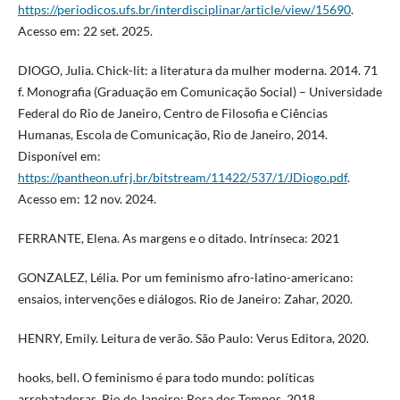
https://periodicos.ufs.br/interdisciplinar/article/view/15690
.
Acesso em: 22 set. 2025.
DIOGO, Julia. Chick-lit: a literatura da mulher moderna. 2014. 71
f. Monografia (Graduação em Comunicação Social) – Universidade
Federal do Rio de Janeiro, Centro de Filosofia e Ciências
Humanas, Escola de Comunicação, Rio de Janeiro, 2014.
Disponível em:
https://pantheon.ufrj.br/bitstream/11422/537/1/JDiogo.pdf
.
Acesso em: 12 nov. 2024.
FERRANTE, Elena. As margens e o ditado. Intrínseca: 2021
GONZALEZ, Lélia. Por um feminismo afro-latino-americano:
ensaios, intervenções e diálogos. Rio de Janeiro: Zahar, 2020.
HENRY, Emily. Leitura de verão. São Paulo: Verus Editora, 2020.
hooks, bell. O feminismo é para todo mundo: políticas
arrebatadoras. Rio de Janeiro: Rosa dos Tempos, 2018.