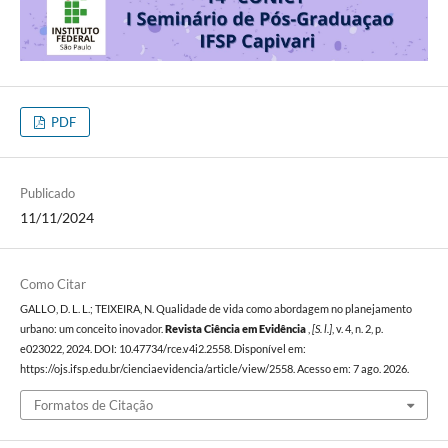
PDF
Publicado
11/11/2024
Como Citar
GALLO, D. L. L.; TEIXEIRA, N. Qualidade de vida como abordagem no planejamento
urbano: um conceito inovador.
Revista Ciência em Evidência
,
[S. l.]
, v. 4, n. 2, p.
e023022, 2024. DOI: 10.47734/rce.v4i2.2558. Disponível em:
https://ojs.ifsp.edu.br/cienciaevidencia/article/view/2558. Acesso em: 7 ago. 2026.
Formatos de Citação