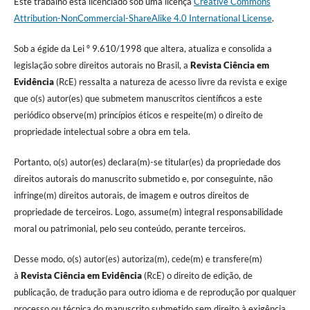
Este trabalho está licenciado sob uma licença
Creative Commons
Attribution-NonCommercial-ShareAlike 4.0 International License
.
Sob a égide da Lei º 9.610/1998 que altera, atualiza e consolida a
legislação sobre direitos autorais no Brasil, a
Revista Ciência em
Evidência
(RcE) ressalta a natureza de acesso livre da revista e exige
que o(s) autor(es) que submetem manuscritos científicos a este
periódico observe(m) princípios éticos e respeite(m) o direito de
propriedade intelectual sobre a obra em tela.
Portanto, o(s) autor(es) declara(m)-se titular(es) da propriedade dos
direitos autorais do manuscrito submetido e, por conseguinte, não
infringe(m) direitos autorais, de imagem e outros direitos de
propriedade de terceiros. Logo, assume(m) integral responsabilidade
moral ou patrimonial, pelo seu conteúdo, perante terceiros.
Desse modo, o(s) autor(es) autoriza(m), cede(m) e transfere(m)
à
Revista Ciência em Evidência
(RcE) o direito de edição, de
publicação, de tradução para outro idioma e de reprodução por qualquer
processo ou técnica do manuscrito submetido sem direito à exigência