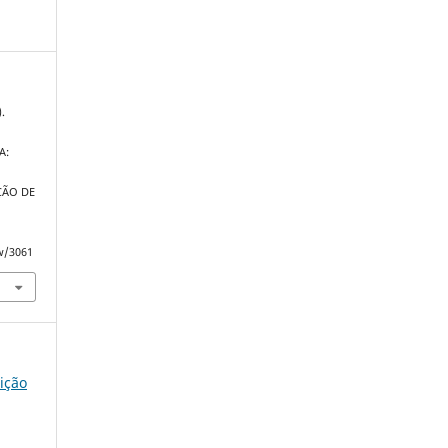
).
A:
ÇÃO DE
ew/3061
dição