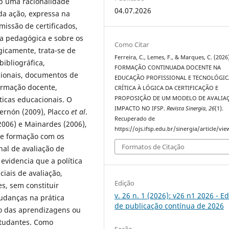
ob uma racionalidade
04.07.2026
 da ação, expressa na
missão de certificados,
ica pedagógica e sobre os
Como Citar
icamente, trata-se de
Ferreira, C., Lemes, F., & Marques, C. (2026
ibliográfica,
FORMAÇÃO CONTINUADA DOCENTE NA
cionais, documentos de
EDUCAÇÃO PROFISSIONAL E TECNOLÓGIC
formação docente,
CRÍTICA À LÓGICA DA CERTIFICAÇÃO E
PROPOSIÇÃO DE UM MODELO DE AVALIA
ticas educacionais. O
IMPACTO NO IFSP.
Revista Sinergia
,
26
(1).
bernón (2009), Placco
et al
.
Recuperado de
(2006) e Mainardes (2006),
https://ojs.ifsp.edu.br/sinergia/article/vi
de formação com os
Formatos de Citação
onal de avaliação de
evidencia que a política
iais de avaliação,
Edição
s, sem constituir
v. 26 n. 1 (2026): v26 n1 2026 - E
udanças na prática
de publicação contínua de 2026
ão das aprendizagens ou
studantes. Como