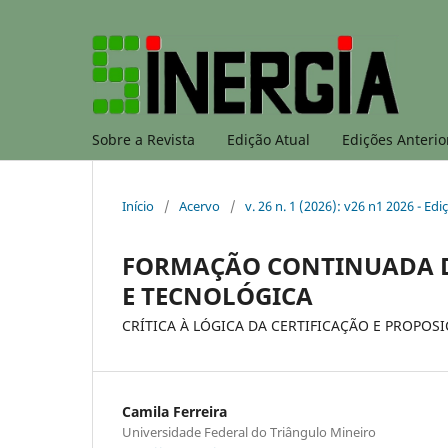
Sobre a Revista
Edição Atual
Edições Anterio
Início
/
Acervo
/
v. 26 n. 1 (2026): v26 n1 2026 - E
FORMAÇÃO CONTINUADA D
E TECNOLÓGICA
CRÍTICA À LÓGICA DA CERTIFICAÇÃO E PROPOS
Camila Ferreira
Universidade Federal do Triângulo Mineiro