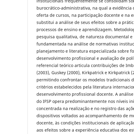
institucionais frequentemente se consolidam s
burocrático-administrativa, na qual a evidência
oferta de cursos, na participação docente e na e
substitui a análise de seus efeitos sobre a prát
processos de ensino e aprendizagem. Metodolog
pesquisa qualitativa, de natureza documental e b
fundamentada na análise de normativas institu
planejamento e literatura especializada sobre 
desenvolvimento profissional e avaliação de polí
referencial teórico articula contribuições de Im
(2003), Guskey (2000), Kirkpatrick e Kirkpatrick 
permitindo confrontar os modelos tradicionais 
critérios estabelecidos pela literatura internaci
desenvolvimento profissional docente. A análise 
do IFSP opera predominantemente nos níveis inic
concentrada na realização e no registro das açõe
dispositivos voltados ao acompanhamento de m
docente, às condições institucionais de aplicaç
aos efeitos sobre a experiência educativa dos e