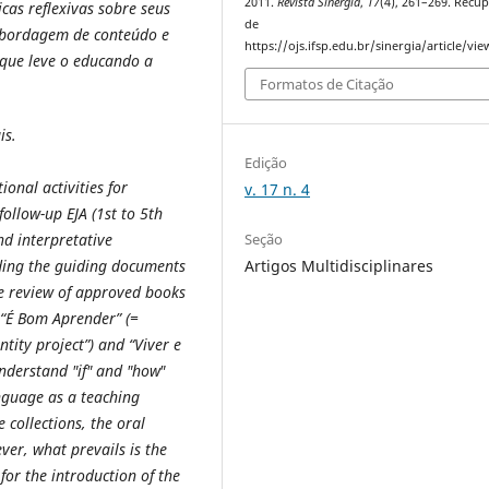
2011.
Revista Sinergia
,
17
(4), 261–269. Recu
as reflexivas sobre seus
de
abordagem de conteúdo e
https://ojs.ifsp.edu.br/sinergia/article/vi
 que leve o educando a
Formatos de Citação
is.
Edição
ional activities for
v. 17 n. 4
follow-up EJA (1st to 5th
Seção
nd interpretative
Artigos Multidisciplinares
ading the guiding documents
he review of approved books
: “É Bom Aprender”
(=
ntity project”) and “Viver e
nderstand "if" and "how"
anguage as a teaching
 collections, the oral
ver, what prevails is the
for the introduction of the