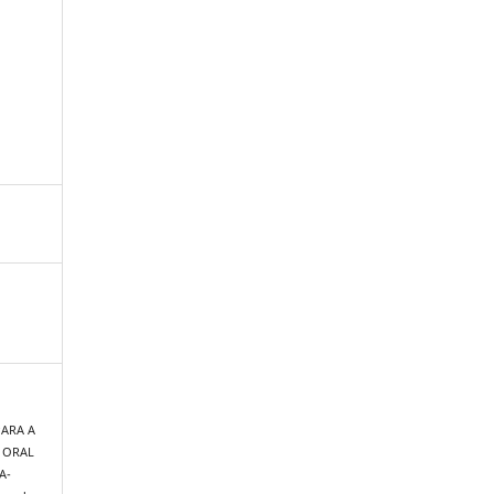
PARA A
 ORAL
A-