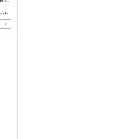
perado
ew/242