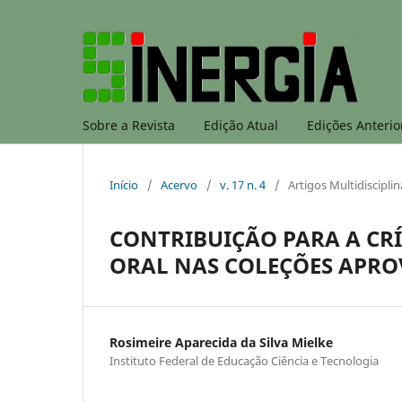
Sobre a Revista
Edição Atual
Edições Anterio
Início
/
Acervo
/
v. 17 n. 4
/
Artigos Multidisciplin
CONTRIBUIÇÃO PARA A CR
ORAL NAS COLEÇÕES APROV
Rosimeire Aparecida da Silva Mielke
Instituto Federal de Educação Ciência e Tecnologia