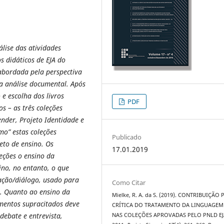
álise das atividades
s didáticos de EJA do
 abordada pela perspectiva
 a análise documental. Após
e escolha dos livros
PDF
s – as três coleções
nder, Projeto Identidade e
mo” estas coleções
Publicado
to de ensino. Os
17.01.2019
eções o ensino da
no, no entanto, o que
ação/diálogo, usado para
Como Citar
s. Quanto ao ensino da
Mielke, R. A. da S. (2019). CONTRIBUIÇÃO 
mentos supracitados deve
CRÍTICA DO TRATAMENTO DA LINGUAGEM
debate e entrevista,
NAS COLEÇÕES APROVADAS PELO PNLD EJ