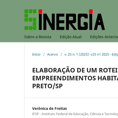
Sobre a Revista
Edição Atual
Edições Anterio
Início
/
Acervo
/
v. 25 n. 1 (2025): v25 n1 2025 - E
ELABORAÇÃO DE UM ROTEIR
EMPREENDIMENTOS HABITA
PRETO/SP
Verônica de Freitas
IFSP - Instituto Federal de Educação, Ciência e Tecnol