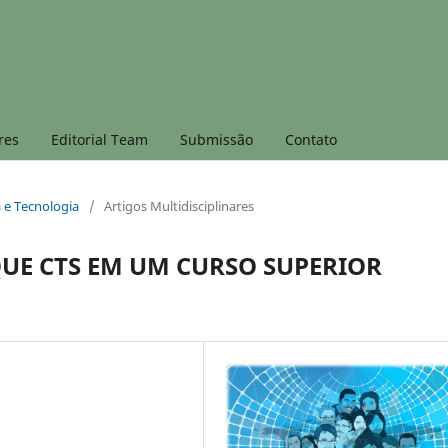
res
Editorial Team
Submissão
Contato
a e Tecnologia
/
Artigos Multidisciplinares
UE CTS EM UM CURSO SUPERIOR