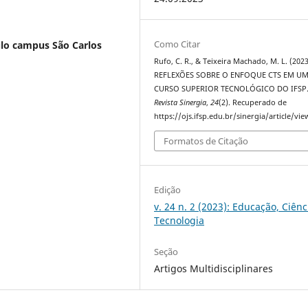
Como Citar
ulo campus São Carlos
Rufo, C. R., & Teixeira Machado, M. L. (2023
REFLEXÕES SOBRE O ENFOQUE CTS EM U
CURSO SUPERIOR TECNOLÓGICO DO IFSP
Revista Sinergia
,
24
(2). Recuperado de
https://ojs.ifsp.edu.br/sinergia/article/vi
Formatos de Citação
Edição
v. 24 n. 2 (2023): Educação, Ciênc
Tecnologia
Seção
Artigos Multidisciplinares