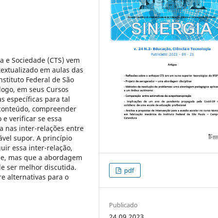
ia e Sociedade (CTS) vem
textualizado em aulas das
nstituto Federal de São
álogo, em seus Cursos
s específicas para tal
de conteúdo, compreender
 verificar se essa
a nas inter-relações entre
ável supor. A princípio
ir essa inter-relação,
ade, mas que a abordagem
e ser melhor discutida.
pdf
e alternativas para o
Publicado
24.09.2023