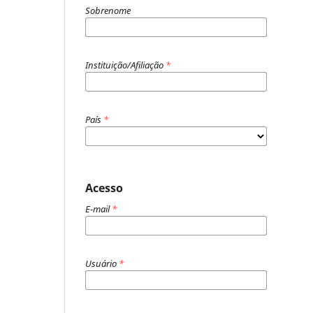
Sobrenome
Instituição/Afiliação
*
País
*
Acesso
E-mail
*
Usuário
*