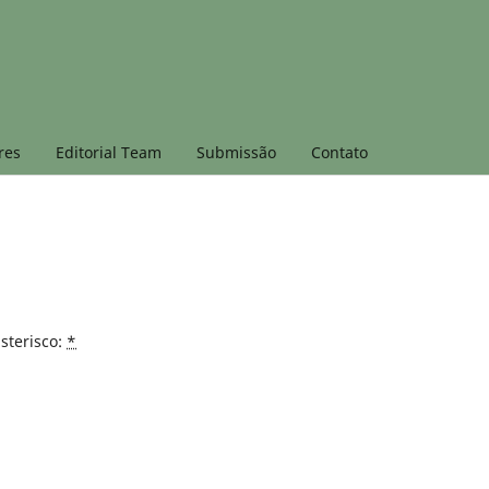
res
Editorial Team
Submissão
Contato
sterisco:
*