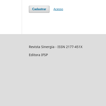
Acesso
Cadastrar
Revista Sinergia - ISSN 2177-451X
Editora IFSP