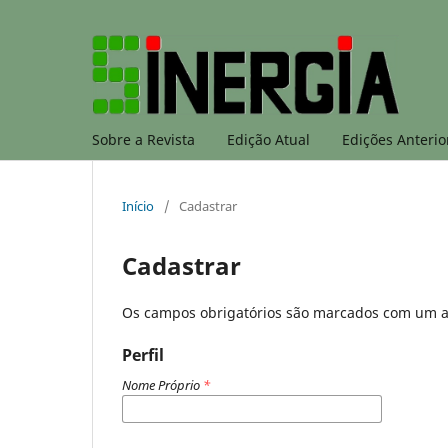
Sobre a Revista
Edição Atual
Edições Anterio
Início
/
Cadastrar
Cadastrar
Os campos obrigatórios são marcados com um a
Perfil
Nome Próprio
*