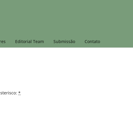
res
Editorial Team
Submissão
Contato
sterisco:
*