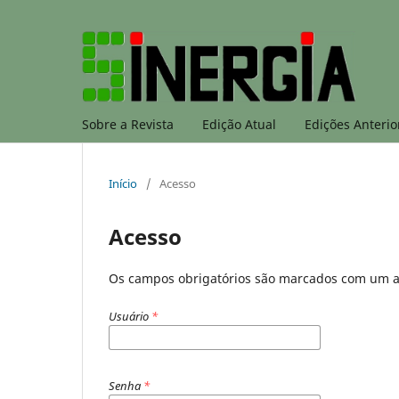
Sobre a Revista
Edição Atual
Edições Anterio
Início
/
Acesso
Acesso
Os campos obrigatórios são marcados com um a
Usuário
*
Senha
*