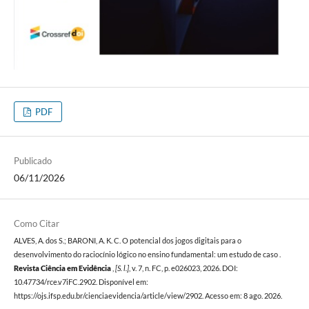
PDF
Publicado
06/11/2026
Como Citar
ALVES, A. dos S.; BARONI, A. K. C. O potencial dos jogos digitais para o
desenvolvimento do raciocínio lógico no ensino fundamental: um estudo de caso .
Revista Ciência em Evidência
,
[S. l.]
, v. 7, n. FC, p. e026023, 2026. DOI:
10.47734/rce.v7iFC.2902. Disponível em:
https://ojs.ifsp.edu.br/cienciaevidencia/article/view/2902. Acesso em: 8 ago. 2026.