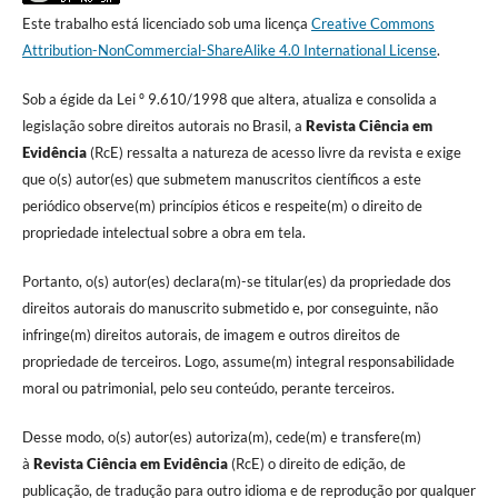
Este trabalho está licenciado sob uma licença
Creative Commons
Attribution-NonCommercial-ShareAlike 4.0 International License
.
Sob a égide da Lei º 9.610/1998 que altera, atualiza e consolida a
legislação sobre direitos autorais no Brasil, a
Revista Ciência em
Evidência
(RcE) ressalta a natureza de acesso livre da revista e exige
que o(s) autor(es) que submetem manuscritos científicos a este
periódico observe(m) princípios éticos e respeite(m) o direito de
propriedade intelectual sobre a obra em tela.
Portanto, o(s) autor(es) declara(m)-se titular(es) da propriedade dos
direitos autorais do manuscrito submetido e, por conseguinte, não
infringe(m) direitos autorais, de imagem e outros direitos de
propriedade de terceiros. Logo, assume(m) integral responsabilidade
moral ou patrimonial, pelo seu conteúdo, perante terceiros.
Desse modo, o(s) autor(es) autoriza(m), cede(m) e transfere(m)
à
Revista Ciência em Evidência
(RcE) o direito de edição, de
publicação, de tradução para outro idioma e de reprodução por qualquer