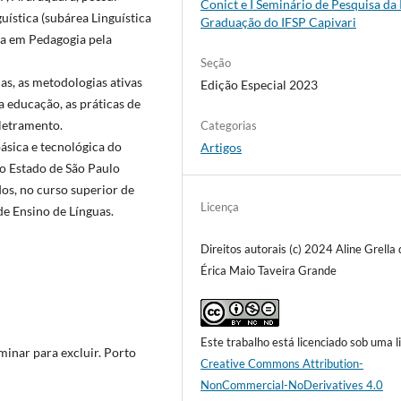
Conict e I Seminário de Pesquisa da
ística (subárea Linguística
Graduação do IFSP Capivari
da em Pedagogia pela
Seção
as, as metodologias ativas
Edição Especial 2023
a educação, as práticas de
iletramento.
Categorias
sica e tecnológica do
Artigos
do Estado de São Paulo
dos, no curso superior de
Licença
de Ensino de Línguas.
Direitos autorais (c) 2024 Aline Grella 
Érica Maio Taveira Grande
Este trabalho está licenciado sob uma l
inar para excluir. Porto
Creative Commons Attribution-
NonCommercial-NoDerivatives 4.0