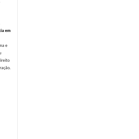
e
,
cia em
oma e
u
ireito
ração.