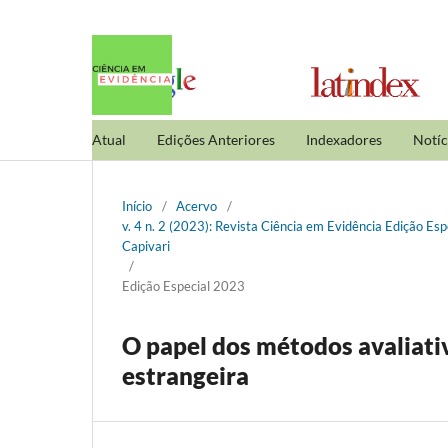
Atual
Edições Anteriores
Indexadores
Notíc
Início
/
Acervo
/
v. 4 n. 2 (2023): Revista Ciência em Evidência Edição Es
Capivari
/
Edição Especial 2023
O papel dos métodos avaliati
estrangeira