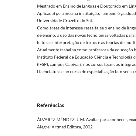
Mestrado em Ensino de Línguas e Doutorado em Lingu
Aplicada) pela mesma instituição. Também é gradua
Universidade Cruzeiro do Sul.
Como áreas de interesse ressalta-se o ensino de língu
de ensino, o uso das novas tecnologias voltadas para 
leitura e interpretação de textos e as teorias de mult
Atualmente trabalha como professora da educação bá
Instituto Federal de Educação Ciência e Tecnologia 
(IFSP), campus Capivari, nos cursos técnicos integra
Licenciatura e no curso de especialização lato sensu 
Referências
ÁLVAREZ MÉNDEZ, J. M. Avaliar para conhecer, exam
Alegre: Artmed Editora, 2002.