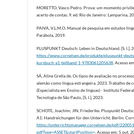
MORETTO, Vasco Pedro. Prova: um momento privile
acerto de contas. 9. ed. Rio de Janeiro: Lamparina, 2
PAIVA, V.L.M.O. Manual de pesquisa em estudos lingu
Parábola, 2019.
PLUSPUNKT Deutsch: Leben in Deutschland. [S. l.], 
https://www.cornelsen.de/produkte/pluspunkt-deuts
kursbuch-a1-teilband-1-9783061205638
. Acesso em
SÁ, Aline Grella de. Os tipos de avaliação no proces
alemão como língua estrangeira. 2023. Trabalho de 
(Especialista em Ensino de línguas) - Instituto Feder
Tecnologia de São Paulo, [S. l.], 2023.
SCHOTE, Joachim; JIN, Friederike. Pluspunkt Deutsc
A1: Handreichungen für den Unterricht. Berlin: Corn
https://unterrichtsmanager.cornelsen.de/pdf/220
pdfType=ASSET&startPosition=
. Acesso em: 5 out. 2