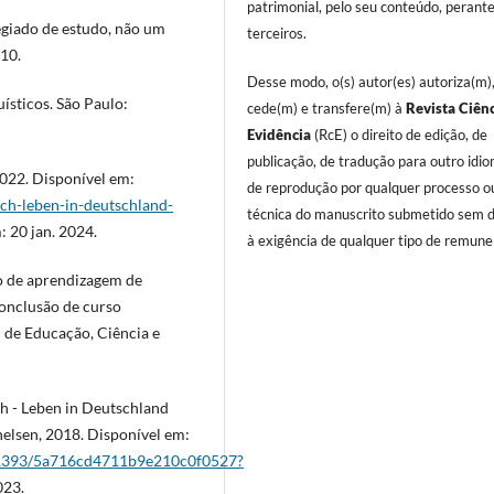
patrimonial, pelo seu conteúdo, perant
giado de estudo, não um
terceiros.
010.
Desse modo, o(s) autor(es) autoriza(m)
ísticos. São Paulo:
cede(m) e transfere(m) à
Revista Ciên
Evidência
(RcE) o direito de edição, de
publicação, de tradução para outro idi
2022. Disponível em:
de reprodução por qualquer processo o
ch-leben-in-deutschland-
técnica do manuscrito submetido sem d
: 20 jan. 2024.
à exigência de qualquer tipo de remune
so de aprendizagem de
conclusão de curso
al de Educação, Ciência e
h - Leben in Deutschland
elsen, 2018. Disponível em:
051393/5a716cd4711b9e210c0f0527?
023.