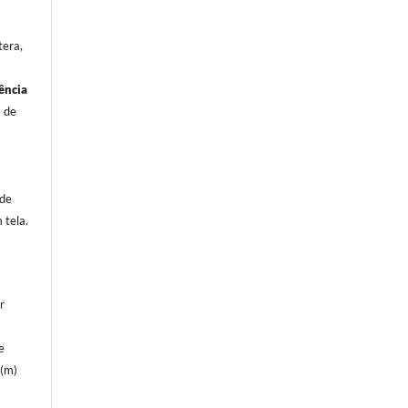
tera,
ência
a de
 de
 tela.
r
e
e(m)