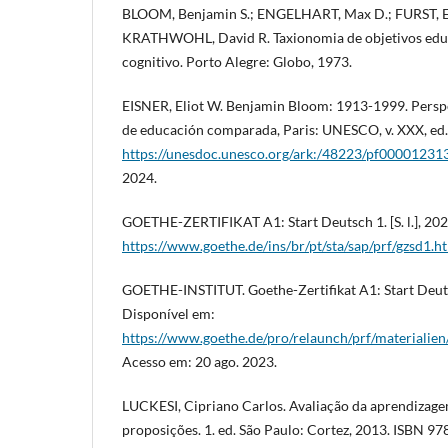
BLOOM, Benjamin S.; ENGELHART, Max D.; FURST, Ed
KRATHWOHL, David R. Taxionomia de objetivos educ
cognitivo. Porto Alegre: Globo, 1973.
EISNER, Eliot W. Benjamin Bloom: 1913-1999. Perspec
de educación comparada, Paris: UNESCO, v. XXX, ed.
https://unesdoc.unesco.org/ark:/48223/pf00001231
2024.
GOETHE-ZERTIFIKAT A1: Start Deutsch 1. [S. l.], 202
https://www.goethe.de/ins/br/pt/sta/sap/prf/gzsd1.h
GOETHE-INSTITUT. Goethe-Zertifikat A1: Start Deut
Disponível em:
https://www.goethe.de/pro/relaunch/prf/materialien
Acesso em: 20 ago. 2023.
LUCKESI, Cipriano Carlos. Avaliação da aprendizage
proposições. 1. ed. São Paulo: Cortez, 2013. ISBN 9