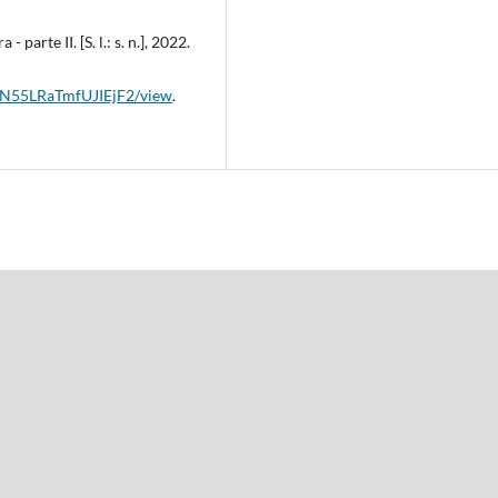
arte II. [S. l.: s. n.], 2022.
3LN55LRaTmfUJIEjF2/view
.