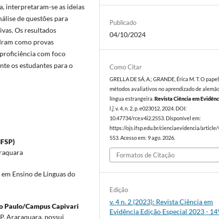
, interpretaram-se as ideias
nálise de questões para
Publicado
tivas. Os resultados
04/10/2024
adram como provas
 proficiência com foco
nte os estudantes para o
Como Citar
GRELLA DE SÁ, A.; GRANDE, Érica M. T. O papel
métodos avaliativos no aprendizado de alemã
língua estrangeira.
Revista Ciência em Evidên
l.]
, v. 4, n. 2, p. e023012, 2024. DOI:
10.47734/rce.v4i2.2553. Disponível em:
https://ojs.ifsp.edu.br/cienciaevidencia/article
553. Acesso em: 9 ago. 2026.
IFSP)
araquara
Formatos de Citação
o em Ensino de Línguas do
Edição
v. 4 n. 2 (2023): Revista Ciência em
ão Paulo/Campus Capivari
Evidência Edição Especial 2023 - 14
P, Araraquara, possui