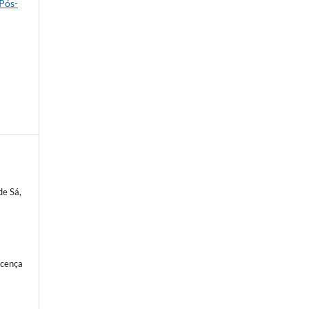
 Pós-
de Sá,
icença