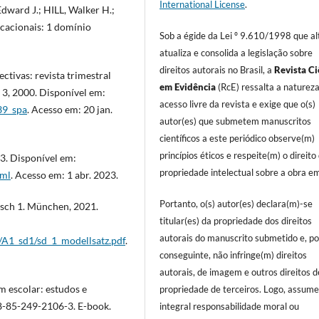
International License
.
ward J.; HILL, Walker H.;
acionais: 1 domínio
Sob a égide da Lei º 9.610/1998 que al
atualiza e consolida a legislação sobre
direitos autorais no Brasil, a
Revista Ci
tivas: revista trimestral
em Evidência
(RcE) ressalta a naturez
 3, 2000. Disponível em:
acesso livre da revista e exige que o(s)
39_spa
. Acesso em: 20 jan.
autor(es) que submetem manuscritos
científicos a este periódico observe(m)
princípios éticos e respeite(m) o direito
3. Disponível em:
propriedade intelectual sobre a obra em
tml
. Acesso em: 1 abr. 2023.
Portanto, o(s) autor(es) declara(m)-se
sch 1. München, 2021.
titular(es) da propriedade dos direitos
autorais do manuscrito submetido e, po
/A1_sd1/sd_1_modellsatz.pdf
.
conseguinte, não infringe(m) direitos
autorais, de imagem e outros direitos d
m escolar: estudos e
propriedade de terceiros. Logo, assum
78-85-249-2106-3. E-book.
integral responsabilidade moral ou