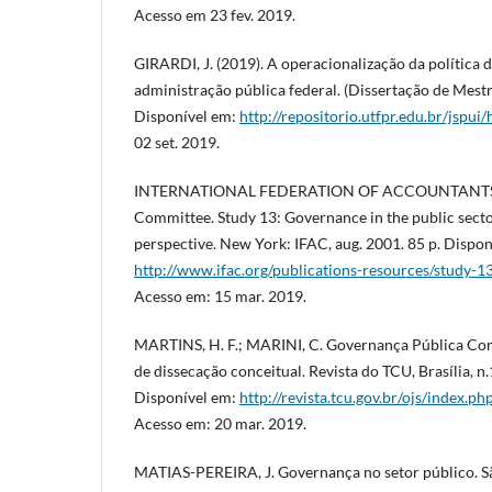
Acesso em 23 fev. 2019.
GIRARDI, J. (2019). A operacionalização da política 
administração pública federal. (Dissertação de Mestr
Disponível em:
http://repositorio.utfpr.edu.br/jspui
02 set. 2019.
INTERNATIONAL FEDERATION OF ACCOUNTANTS - I
Committee. Study 13: Governance in the public secto
perspective. New York: IFAC, aug. 2001. 85 p. Dispon
http://www.ifac.org/publications-resources/study-1
Acesso em: 15 mar. 2019.
MARTINS, H. F.; MARINI, C. Governança Pública Co
de dissecação conceitual. Revista do TCU, Brasília, n
Disponível em:
http://revista.tcu.gov.br/ojs/index.p
Acesso em: 20 mar. 2019.
MATIAS-PEREIRA, J. Governança no setor público. São