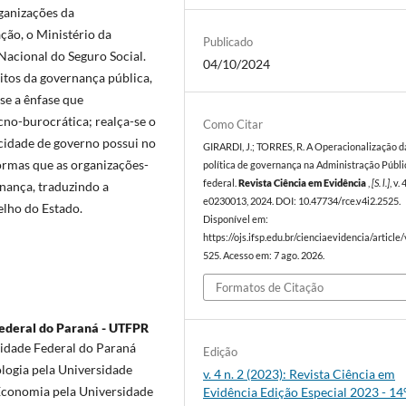
ganizações da
ção, o Ministério da
Publicado
 Nacional do Seguro Social.
04/10/2024
tos da governança pública,
se a ênfase que
cno-burocrática; realça-se o
Como Citar
idade de governo possui no
GIRARDI, J.; TORRES, R. A Operacionalização d
formas que as organizações-
política de governança na Administração Públi
federal.
Revista Ciência em Evidência
,
[S. l.]
, v. 
nança, traduzindo a
e0230013, 2024. DOI: 10.47734/rce.v4i2.2525.
lho do Estado.
Disponível em:
https://ojs.ifsp.edu.br/cienciaevidencia/article
525. Acesso em: 7 ago. 2026.
Formatos de Citação
ederal do Paraná - UTFPR
idade Federal do Paraná
Edição
logia pela Universidade
v. 4 n. 2 (2023): Revista Ciência em
 Economia pela Universidade
Evidência Edição Especial 2023 - 14