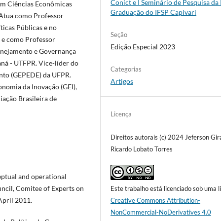
Conict e I Seminário de Pesquisa da
 em Ciências Econômicas
Graduação do IFSP Capivari
 Atua como Professor
icas Públicas e no
Seção
 e como Professor
Edição Especial 2023
anejamento e Governança
ná - UTFPR. Vice-líder do
Categorias
ento (GEPEDE) da UFPR.
Artigos
nomia da Inovação (GEI),
ação Brasileira de
Licença
Direitos autorais (c) 2024 Jeferson Gira
Ricardo Lobato Torres
eptual and operational
ncil, Comitee of Experts on
Este trabalho está licenciado sob uma l
April 2011.
Creative Commons Attribution-
NonCommercial-NoDerivatives 4.0