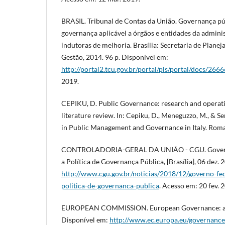
BRASIL. Tribunal de Contas da União. Governança púb
governança aplicável a órgãos e entidades da admini
indutoras de melhoria. Brasília: Secretaria de Plan
Gestão, 2014. 96 p. Disponível em:
http://portal2.tcu.gov.br/portal/pls/portal/docs/266
2019.
CEPIKU, D. Public Governance: research and operati
literature review. In: Cepiku, D., Meneguzzo, M., & Se
in Public Management and Governance in Italy. Roma
CONTROLADORIA-GERAL DA UNIÃO - CGU. Governo 
a Política de Governança Pública, [Brasília], 06 dez.
http://www.cgu.gov.br/noticias/2018/12/governo-fed
politica-de-governanca-publica
. Acesso em: 20 fev. 
EUROPEAN COMMISSION. European Governance: a w
Disponível em:
http://www.ec.europa.eu/governanc