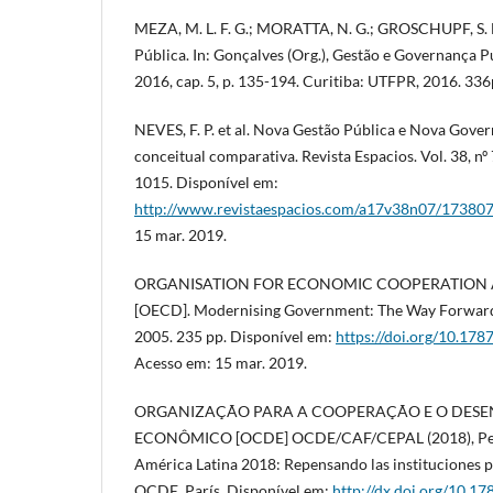
MEZA, M. L. F. G.; MORATTA, N. G.; GROSCHUPF, S. L
Pública. In: Gonçalves (Org.), Gestão e Governança Pú
2016, cap. 5, p. 135-194. Curitiba: UTFPR, 2016. 336
NEVES, F. P. et al. Nova Gestão Pública e Nova Gove
conceitual comparativa. Revista Espacios. Vol. 38, nº 
1015. Disponível em:
http://www.revistaespacios.com/a17v38n07/17380
15 mar. 2019.
ORGANISATION FOR ECONOMIC COOPERATION
[OECD]. Modernising Government: The Way Forward,
2005. 235 pp. Disponível em:
https://doi.org/10.1
Acesso em: 15 mar. 2019.
ORGANIZAÇÃO PARA A COOPERAÇÃO E O DES
ECONÔMICO [OCDE] OCDE/CAF/CEPAL (2018), Pers
América Latina 2018: Repensando las instituciones pa
OCDE, París. Disponível em:
http://dx.doi.org/10.1