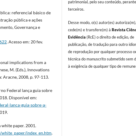
patrimonial, pelo seu conteúdo, perant
terceiros.
lica: referencial básico de
stração pública e ações
Desse modo, o(s) autor(es) autoriza(m)
ejamento, Governança e
cede(m) e transfere(m) à
Revista Ciên
Evidência
(RcE) o direito de edição, de
6622
. Acesso em: 20 fev.
publicação, de tradução para outro idi
de reprodução por qualquer processo o
técnica do manuscrito submetido sem d
onal implications from a
à exigência de qualquer tipo de remune
nese, M. (Eds.), Innovations
: Aracne, 2008, p. 97-113.
Federal lança guia sobre
 2018. Disponível em:
eral-lanca-guia-sobre-a-
2019.
hite paper. 2001.
e/white_paper/index_en.htm
.