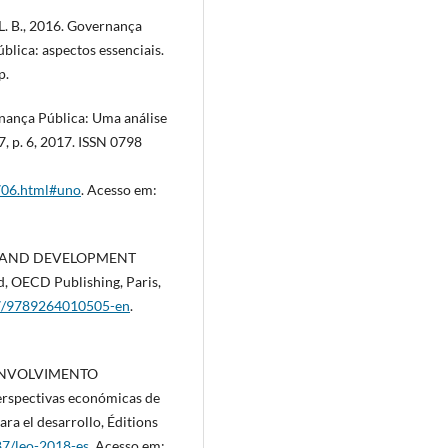
. B., 2016. Governança
blica: aspectos essenciais.
p.
rnança Pública: Uma análise
7, p. 6, 2017. ISSN 0798
706.html#uno
. Acesso em:
 AND DEVELOPMENT
 OECD Publishing, Paris,
787/9789264010505-en
.
ENVOLVIMENTO
pectivas económicas de
ra el desarrollo, Éditions
787/leo-2018-es
. Acesso em: