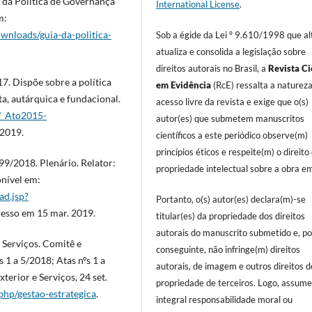
a da Política de Governança
International License
.
m:
ownloads/guia-da-politica-
Sob a égide da Lei º 9.610/1998 que al
atualiza e consolida a legislação sobre
direitos autorais no Brasil, a
Revista Ci
7. Dispõe sobre a política
em Evidência
(RcE) ressalta a naturez
a, autárquica e fundacional.
acesso livre da revista e exige que o(s)
3/_Ato2015-
autor(es) que submetem manuscritos
 2019.
científicos a este periódico observe(m)
princípios éticos e respeite(m) o direito
99/2018. Plenário. Relator:
propriedade intelectual sobre a obra em
nível em:
ad.jsp?
Portanto, o(s) autor(es) declara(m)-se
cesso em 15 mar. 2019.
titular(es) da propriedade dos direitos
autorais do manuscrito submetido e, po
 Serviços. Comitê e
conseguinte, não infringe(m) direitos
 1 a 5/2018; Atas nºs 1 a
autorais, de imagem e outros direitos d
terior e Serviços, 24 set.
propriedade de terceiros. Logo, assum
php/gestao-estrategica
.
integral responsabilidade moral ou