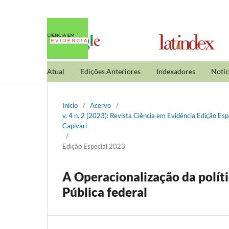
Atual
Edições Anteriores
Indexadores
Notíc
Início
/
Acervo
/
v. 4 n. 2 (2023): Revista Ciência em Evidência Edição Es
Capivari
/
Edição Especial 2023
A Operacionalização da polít
Pública federal