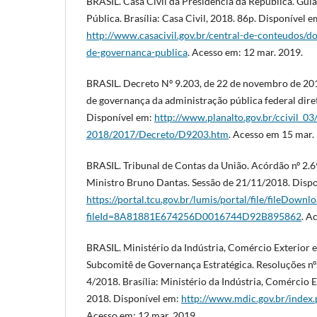
BRASIL. Casa Civil da Presidência da República. Gui
Pública. Brasília: Casa Civil, 2018. 86p. Disponível e
http://www.casacivil.gov.br/central-de-conteudos/d
de-governanca-publica
. Acesso em: 12 mar. 2019.
BRASIL. Decreto Nº 9.203, de 22 de novembro de 201
de governança da administração pública federal diret
Disponível em:
http://www.planalto.gov.br/ccivil_0
2018/2017/Decreto/D9203.htm
. Acesso em 15 mar.
BRASIL. Tribunal de Contas da União. Acórdão nº 2.6
Ministro Bruno Dantas. Sessão de 21/11/2018. Dispo
https://portal.tcu.gov.br/lumis/portal/file/fileDownlo
fileId=8A81881E674256D0016744D92B895862
. A
BRASIL. Ministério da Indústria, Comércio Exterior e
Subcomitê de Governança Estratégica. Resoluções nºs
4/2018. Brasília: Ministério da Indústria, Comércio Ex
2018. Disponível em:
http://www.mdic.gov.br/index.
Acesso em: 12 mar. 2019.