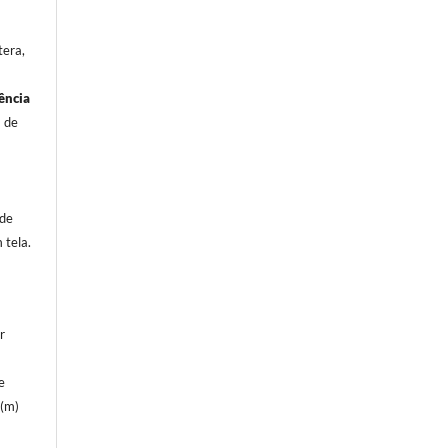
tera,
ência
a de
 de
 tela.
r
e
e(m)