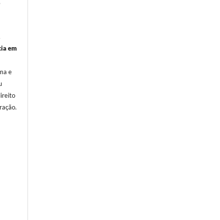
e
,
cia em
oma e
u
ireito
ração.