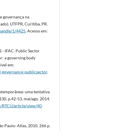
de governança na
ado). UTFPR, Curitiba, PR.
/handle/1/4425
. Acesso em:
FAC. Public Sector
r: a governing body
ível em:
3-governance-publicsector
.
ntemporânea: uma tentativa
.130, p.42-53, mai/ago. 2014.
hp/RTCU/article/view/40
.
 Paulo: Atlas, 2010. 266 p.