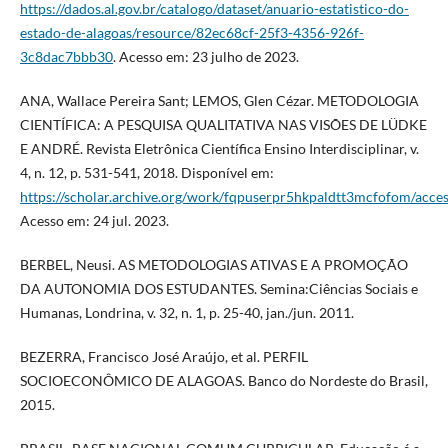
https://dados.al.gov.br/catalogo/dataset/anuario-estatistico-do-
estado-de-alagoas/resource/82ec68cf-25f3-4356-926f-
3c8dac7bbb30
. Acesso em: 23 julho de 2023.
ANA, Wallace Pereira Sant; LEMOS, Glen Cézar. METODOLOGIA
CIENTÍFICA: A PESQUISA QUALITATIVA NAS VISÕES DE LÜDKE
E ANDRÉ. Revista Eletrônica Científica Ensino Interdisciplinar, v.
4, n. 12, p. 531-541, 2018. Disponível em:
https://scholar.archive.org/work/fqpuserpr5hkpaldtt3mcfofom/acce
Acesso em: 24 jul. 2023.
BERBEL, Neusi. AS METODOLOGIAS ATIVAS E A PROMOÇÃO
DA AUTONOMIA DOS ESTUDANTES. Semina:Ciências Sociais e
Humanas, Londrina, v. 32, n. 1, p. 25-40, jan./jun. 2011.
BEZERRA, Francisco José Araújo, et al. PERFIL
SOCIOECONÔMICO DE ALAGOAS. Banco do Nordeste do Brasil,
2015.