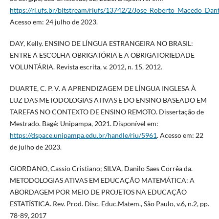
https://ri.ufs.br/bitstream/riufs/13742/2/Jose_Roberto_Macedo_Dan
Acesso em: 24 julho de 2023.
DAY, Kelly. ENSINO DE LÍNGUA ESTRANGEIRA NO BRASIL:
ENTRE A ESCOLHA OBRIGATÓRIA E A OBRIGATORIEDADE
VOLUNTÁRIA. Revista escrita, v. 2012, n. 15, 2012.
DUARTE, C. P. V. A APRENDIZAGEM DE LÍNGUA INGLESA À
LUZ DAS METODOLOGIAS ATIVAS E DO ENSINO BASEADO EM
TAREFAS NO CONTEXTO DE ENSINO REMOTO. Dissertação de
Mestrado. Bagé: Unipampa, 2021. Disponível em:
https://dspace.unipampa.edu.br/handle/riu/5961
. Acesso em: 22
de julho de 2023.
GIORDANO, Cassio Cristiano; SILVA, Danilo Saes Corrêa da.
METODOLOGIAS ATIVAS EM EDUCAÇÃO MATEMÁTICA: A
ABORDAGEM POR MEIO DE PROJETOS NA EDUCAÇÃO
ESTATÍSTICA. Rev. Prod. Disc. Educ.Matem., São Paulo, v.6, n.2, pp.
78-89, 2017