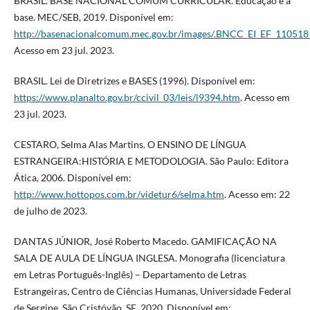
BRASIL. BASE NACIONAL COMUM CURRICULAR. Educação é a
base. MEC/SEB, 2019. Disponível em:
http://basenacionalcomum.mec.gov.br/images/.BNCC_EI_EF_110518_v
Acesso em 23 jul. 2023.
BRASIL. Lei de Diretrizes e BASES (1996). Disponível em:
https://www.planalto.gov.br/ccivil_03/leis/l9394.htm
. Acesso em
23 jul. 2023.
CESTARO, Selma Alas Martins. O ENSINO DE LÍNGUA
ESTRANGEIRA:HISTÓRIA E METODOLOGIA. São Paulo: Editora
Ática, 2006. Disponível em:
http://www.hottopos.com.br/videtur6/selma.htm
. Acesso em: 22
de julho de 2023.
DANTAS JÚNIOR, José Roberto Macedo. GAMIFICAÇÃO NA
SALA DE AULA DE LÍNGUA INGLESA. Monografia (licenciatura
em Letras Português-Inglês) – Departamento de Letras
Estrangeiras, Centro de Ciências Humanas, Universidade Federal
de Sergipe, São Cristóvão, SE, 2020. Disponível em: