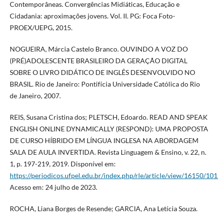
Contemporâneas. Convergências Midiáticas, Educação e
Cidadania: aproximações jovens. Vol. II. PG: Foca Foto-
PROEX/UEPG, 2015.
NOGUEIRA, Márcia Castelo Branco. OUVINDO A VOZ DO
(PRÉ)ADOLESCENTE BRASILEIRO DA GERAÇÃO DIGITAL
SOBRE O LIVRO DIDÁTICO DE INGLÊS DESENVOLVIDO NO
BRASIL. Rio de Janeiro: Pontifícia Universidade Católica do Rio
de Janeiro, 2007.
REIS, Susana Cristina dos; PLETSCH, Edoardo. READ AND SPEAK
ENGLISH ONLINE DYNAMICALLY (RESPOND): UMA PROPOSTA
DE CURSO HÍBRIDO EM LÍNGUA INGLESA NA ABORDAGEM
SALA DE AULA INVERTIDA. Revista Linguagem & Ensino, v. 22, n.
1, p. 197-219, 2019. Disponível em:
https://periodicos.ufpel.edu.br/index.php/rle/article/view/16150/10
Acesso em: 24 julho de 2023.
ROCHA, Liana Borges de Resende; GARCIA, Ana Letícia Souza.