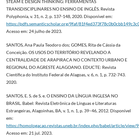
STEAM E DESIGN THINKING: FERRAMENTAS
TRANSDISCIPLINARES NO ENSINO DE INGLÊS. Revista
Polyphonía, v. 31, n. 2, p. 137-148, 2020. Disponível em:
https://pdfs.semanticscholar.org/9faf/81f4ed373f78c0b0cbb149c3
Acesso em: 24 julho de 2023.
SANTOS, Ana Paula Teodoro dos; GOMES, Rita de Cássia da
Conceição. OS USOS DO TERRITÓRIO REVELANDO A
CENTRALIDADE DE ARAPIRACA NO CONTEXTO URBANO E
REGIONAL DO AGRESTE ALAGOANO. EDUCTE: Revista
Científica do Instituto Federal de Alagoas, v. 6, n. 1, p. 732-743.
2020.
SANTOS, E. S. de S. e. O ENSINO DA LÍNGUA INGLESA NO
BRASIL. Babel: Revista Eletrônica de Línguas e Literaturas
Estrangeiras, Alagoinhas, BA, v. 1, n. 1, p. 39–46, 2012. Disponível
em:
https://homologacao.revistas.uneb.br/index.php/babel/article/view/
Acesso em: 21 jul. 2023.