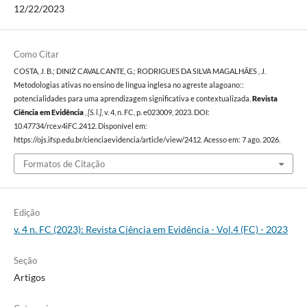
12/22/2023
Como Citar
COSTA, J. B.; DINIZ CAVALCANTE, G.; RODRIGUES DA SILVA MAGALHÃES , J.
Metodologias ativas no ensino de língua inglesa no agreste alagoano::
potencialidades para uma aprendizagem significativa e contextualizada.
Revista
Ciência em Evidência
,
[S. l.]
, v. 4, n. FC, p. e023009, 2023. DOI:
10.47734/rce.v4iFC.2412. Disponível em:
https://ojs.ifsp.edu.br/cienciaevidencia/article/view/2412. Acesso em: 7 ago. 2026.
Formatos de Citação
Edição
v. 4 n. FC (2023): Revista Ciência em Evidência - Vol.4 (FC) - 2023
Seção
Artigos