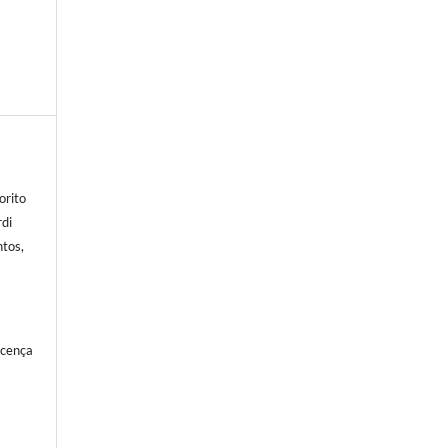
orito
rdi
tos,
icença