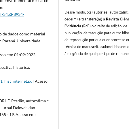
l of Environmental Research
m:
Desse modo, o(s) autor(es) autoriza(m)
af-34e3-8934-
cede(m) e transfere(m) à
Revista Ciên
Evidência
(RcE) o direito de edição, de
publicação, de tradução para outro idi
ão de dados como material
de reprodução por qualquer processo o
do Paraná. Universidade
técnica do manuscrito submetido sem d
à exigência de qualquer tipo de remune
sso em: 01/09/2022.
pectiva histórica.
1_hist_internet.pdf
Acesso
RI, F. Perdão, autoestima e
h: Jurnal Dakwah dan
165 - 19. Acesso em: