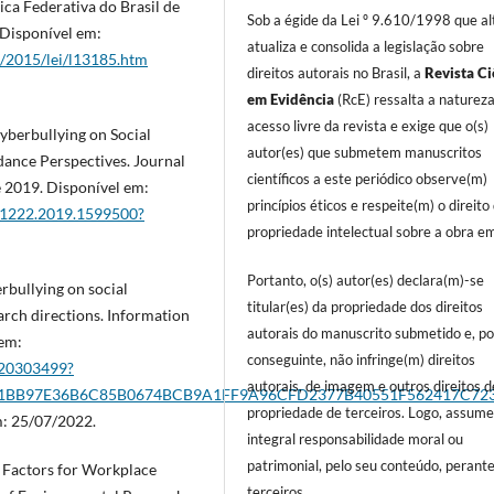
ca Federativa do Brasil de
Sob a égide da Lei º 9.610/1998 que al
 Disponível em:
atualiza e consolida a legislação sobre
8/2015/lei/l13185.htm
direitos autorais no Brasil, a
Revista Ci
em Evidência
(RcE) ressalta a naturez
acesso livre da revista e exige que o(s)
yberbullying on Social
autor(es) que submetem manuscritos
ance Perspectives. Journal
científicos a este periódico observe(m)
 2019. Disponível em:
princípios éticos e respeite(m) o direito
21222.2019.1599500?
propriedade intelectual sobre a obra em
Portanto, o(s) autor(es) declara(m)-se
rbullying on social
titular(es) da propriedade dos direitos
arch directions. Information
autorais do manuscrito submetido e, po
em:
conseguinte, não infringe(m) direitos
0620303499?
autorais, de imagem e outros direitos d
1BB97E36B6C85B0674BCB9A1FF9A96CFD2377B40551F562417C723C
propriedade de terceiros. Logo, assum
: 25/07/2022.
integral responsabilidade moral ou
patrimonial, pelo seu conteúdo, perant
k Factors for Workplace
terceiros.