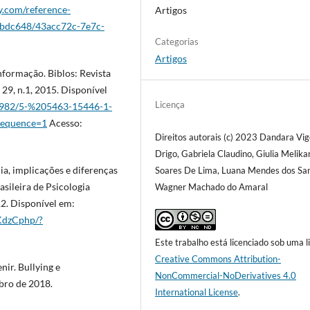
.com/reference-
Artigos
bdc648/43acc72c-7e7c-
Categorias
Artigos
nformação. Biblos: Revista
 29, n.1, 2015. Disponível
Licença
1/6982/5-%205463-15446-1-
sequence=1
Acesso:
Direitos autorais (c) 2023 Dandara Vig
Drigo, Gabriela Claudino, Giulia Melika
ia, implicações e diferenças
Soares De Lima, Luana Mendes dos San
asileira de Psicologia
Wagner Machado do Amaral
2. Disponível em:
KdzCphp/?
Este trabalho está licenciado sob uma l
Creative Commons Attribution-
ir. Bullying e
NonCommercial-NoDerivatives 4.0
mbro de 2018.
International License
.