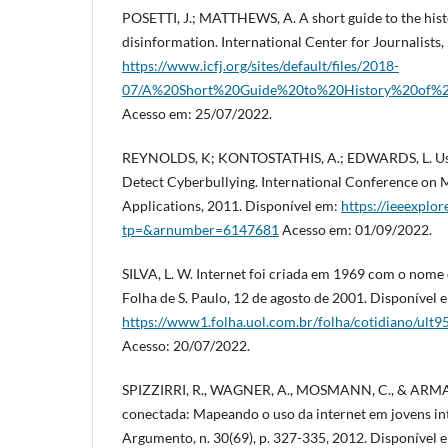
POSETTI, J.; MATTHEWS, A. A short guide to the hist
disinformation. International Center for Journalists
https://www.icfj.org/sites/default/files/2018-
07/A%20Short%20Guide%20to%20History%20of%2
Acesso em: 25/07/2022.
REYNOLDS, K; KONTOSTATHIS, A.; EDWARDS, L. Usi
Detect Cyberbullying. International Conference on 
Applications, 2011. Disponível em:
https://ieeexplor
tp=&arnumber=6147681
Acesso em: 01/09/2022.
SILVA, L. W. Internet foi criada em 1969 com o nome
Folha de S. Paulo, 12 de agosto de 2001. Disponível 
https://www1.folha.uol.com.br/folha/cotidiano
Acesso: 20/07/2022.
SPIZZIRRI, R., WAGNER, A., MOSMANN, C., & ARMAN
conectada: Mapeando o uso da internet em jovens int
Argumento, n. 30(69), p. 327-335, 2012. Disponível 