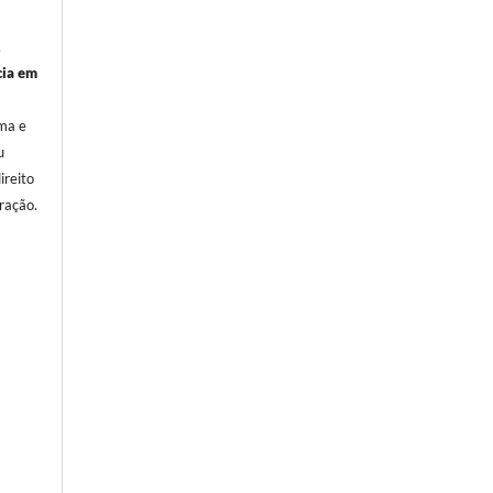
,
cia em
oma e
u
ireito
ração.