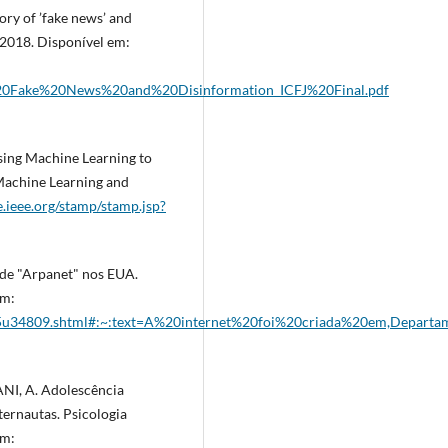
ory of ’fake news’ and
, 2018. Disponível em:
0Fake%20News%20and%20Disinformation_ICFJ%20Final.pdf
ng Machine Learning to
Machine Learning and
e.ieee.org/stamp/stamp.jsp?
 de "Arpanet" nos EUA.
em:
/ult95u34809.shtml#:~:text=A%20internet%20foi%20criada%20em,Dep
I, A. Adolescência
ernautas. Psicologia
em: