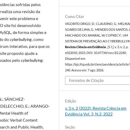
olências sofridas pelos
 realiza uma revisão da
Como Citar
venir este problema e
VIGORITO DRIGO, D.; CLAUDINO, G.; MELIKA
 O site foi desenvolvido
SOARES DE LIMA, G.; MENDES DOS SANTOS, L
 MySQL, de forma simples e
MACHADO DO AMARAL, W. COPRECY:: UM
ito do
cyberbullying
, como
SISTEMA DE PREVENÇÃO AO CYBERBULLYIN
órum interativo, para que os
Revista Ciência em Evidência
,
[S. l.]
, v. 3, n. 2, p.
site proposto ajude a
e022010, 2023. DOI: 10.47734/rce.v3i2.2240.
Disponível em:
ausados pelo
cyberbullying
.
https://ojs.ifsp.edu.br/cienciaevidencia/article
240. Acesso em: 7 ago. 2026.
Formatos de Citação
N.; SÁNCHEZ-
Edição
DELECCHIO, E.; ARANGO-
v. 3 n. 2 (2022): Revista Ciência em
Mental Health of
Evidência Vol. 3, N.2, 2022
hobic Verbal Content
earch and Public Health,
Seção