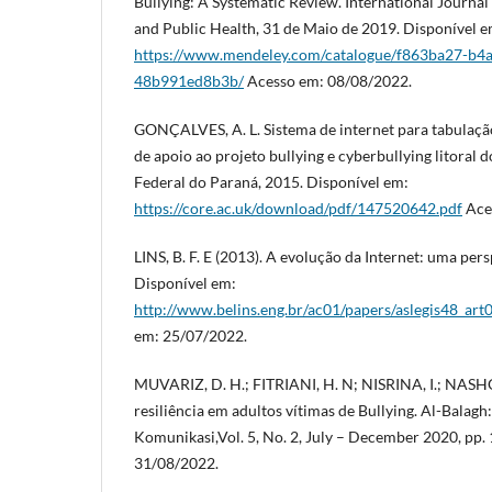
Bullying: A Systematic Review. International Journa
and Public Health, 31 de Maio de 2019. Disponível e
https://www.mendeley.com/catalogue/f863ba27-b4
48b991ed8b3b/
Acesso em: 08/08/2022.
GONÇALVES, A. L. Sistema de internet para tabulaç
de apoio ao projeto bullying e cyberbullying litoral 
Federal do Paraná, 2015. Disponível em:
https://core.ac.uk/download/pdf/147520642.pdf
Ace
LINS, B. F. E (2013). A evolução da Internet: uma pers
Disponível em:
http://www.belins.eng.br/ac01/papers/aslegis48_art0
em: 25/07/2022.
MUVARIZ, D. H.; FITRIANI, H. N; NISRINA, I.; NASHO
resiliência em adultos vítimas de Bullying. Al-Balag
Komunikasi,Vol. 5, No. 2, July – December 2020, pp. 
31/08/2022.