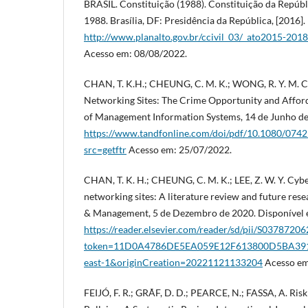
BRASIL. Constituição (1988). Constituição da Repúbli
1988. Brasília, DF: Presidência da República, [2016].
http://www.planalto.gov.br/ccivil_03/_ato2015-201
Acesso em: 08/08/2022.
CHAN, T. K.H.; CHEUNG, C. M. K.; WONG, R. Y. M. C
Networking Sites: The Crime Opportunity and Afford
of Management Information Systems, 14 de Junho de
https://www.tandfonline.com/doi/pdf/10.1080/074
src=getftr
Acesso em: 25/07/2022.
CHAN, T. K. H.; CHEUNG, C. M. K.; LEE, Z. W. Y. Cybe
networking sites: A literature review and future rese
& Management, 5 de Dezembro de 2020. Disponível 
https://reader.elsevier.com/reader/sd/pii/S037872
token=11D0A4786DE5EA059E12F613800D5BA39
east-1&originCreation=20221121133204
Acesso em
FEIJÓ, F. R.; GRÃF, D. D.; PEARCE, N.; FASSA, A. Ris