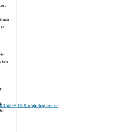
tera,
ência
a de
 de
 tela.
r
e
C63FA018&originRegion=us-
e(m)
e