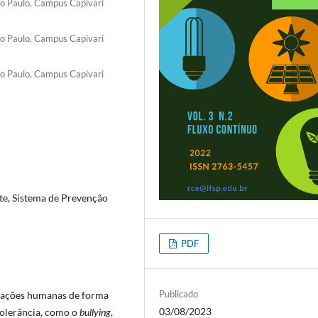
São Paulo, Campus Capivari
São Paulo, Campus Capivari
São Paulo, Campus Capivari
ite, Sistema de Prevenção
PDF
Publicado
relações humanas de forma
03/08/2023
ntolerância, como o
bullying
,