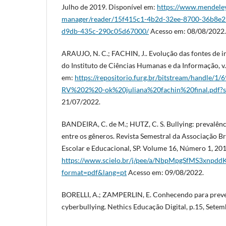
Julho de 2019. Disponível em:
https://www.mendeley
manager/reader/15f415c1-4b2d-32ee-8700-36b8e2
d9db-435c-290c05d67000/
Acesso em: 08/08/2022.
ARAUJO, N. C.; FACHIN, J.. Evolução das fontes de i
do Instituto de Ciências Humanas e da Informação, v.
em:
https://repositorio.furg.br/bitstream/handle/
RV%202%20-ok%20juliana%20fachin%20final.pdf?
21/07/2022.
BANDEIRA, C. de M.; HUTZ, C. S. Bullying: prevalênc
entre os gêneros. Revista Semestral da Associação Br
Escolar e Educacional, SP. Volume 16, Número 1, 201
https://www.scielo.br/j/pee/a/NbpMpgSfMS3xnpdd
format=pdf&lang=pt
Acesso em: 09/08/2022.
BORELLI, A.; ZAMPERLIN, E. Conhecendo para preven
cyberbullying. Nethics Educação Digital, p.15, Sete