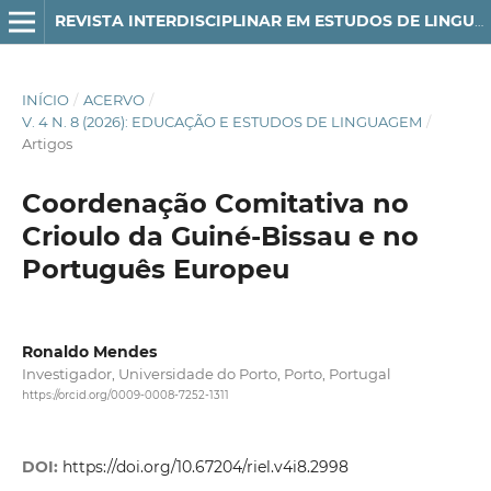
REVISTA INTERDISCIPLINAR EM ESTUDOS DE LINGUAGEM
INÍCIO
/
ACERVO
/
V. 4 N. 8 (2026): EDUCAÇÃO E ESTUDOS DE LINGUAGEM
/
Artigos
Coordenação Comitativa no
Crioulo da Guiné-Bissau e no
Português Europeu
Ronaldo Mendes
Investigador, Universidade do Porto, Porto, Portugal
https://orcid.org/0009-0008-7252-1311
DOI:
https://doi.org/10.67204/riel.v4i8.2998