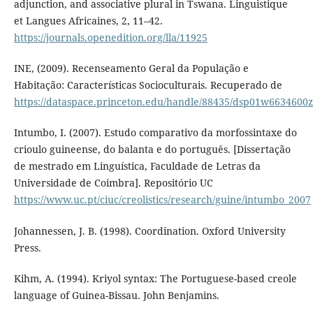
adjunction, and associative plural in Tswana. Linguistique
et Langues Africaines, 2, 11–42.
https://journals.openedition.org/lla/11925
INE, (2009). Recenseamento Geral da População e
Habitação: Características Socioculturais. Recuperado de
https://dataspace.princeton.edu/handle/88435/dsp01w6634600z
Intumbo, I. (2007). Estudo comparativo da morfossintaxe do
crioulo guineense, do balanta e do português. [Dissertação
de mestrado em Linguística, Faculdade de Letras da
Universidade de Coimbra]. Repositório UC
https://www.uc.pt/ciuc/creolistics/research/guine/intumbo_2007
Johannessen, J. B. (1998). Coordination. Oxford University
Press.
Kihm, A. (1994). Kriyol syntax: The Portuguese-based creole
language of Guinea-Bissau. John Benjamins.