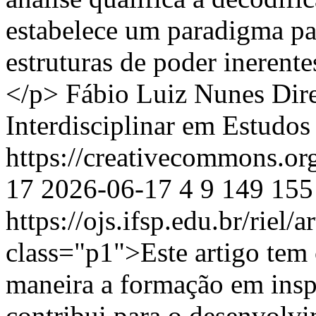
estabelece um paradigma pa
estruturas de poder inerente
</p>
Fábio Luiz Nunes
Dire
Interdisciplinar em Estudo
https://creativecommons.or
17
2026-06-17
4
9
149
155
https://ojs.ifsp.edu.br/riel/
class="p1">Este artigo tem 
maneira a formação em insp
contribui para o desenvolvi