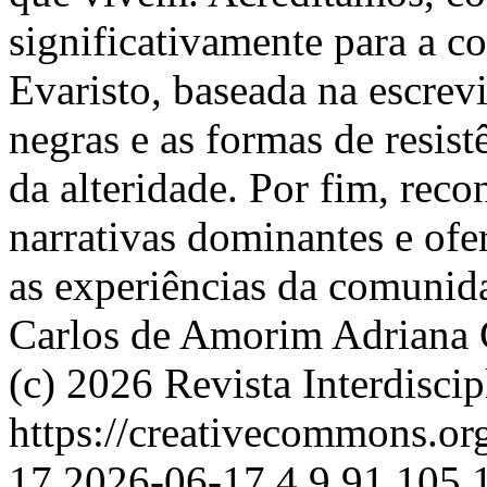
significativamente para a 
Evaristo, baseada na escrev
negras e as formas de resist
da alteridade. Por fim, rec
narrativas dominantes e ofe
as experiências da comunid
Carlos de Amorim
Adriana 
(c) 2026 Revista Interdisc
https://creativecommons.or
17
2026-06-17
4
9
91
105