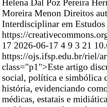
Helena Dal Poz Pereira
Her
Moreira Menon
Direitos au
Interdisciplinar em Estudo
https://creativecommons.or
17
2026-06-17
4
9
3
21
10.
https://ojs.ifsp.edu.br/riel/
class="p1">Este artigo discu
social, política e simbólic
história, evidenciando como 
médicas, estatais e midiáti