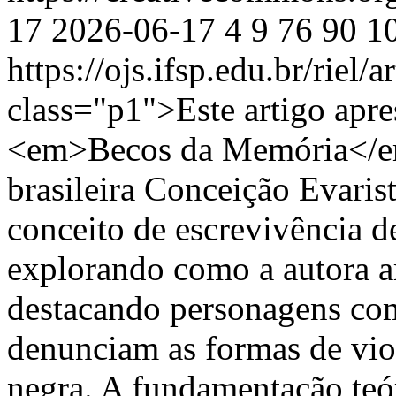
17
2026-06-17
4
9
76
90
10
https://ojs.ifsp.edu.br/riel/
class="p1">Este artigo apres
<em>Becos da Memória</em>
brasileira Conceição Evarist
conceito de escrevivência d
explorando como a autora art
destacando personagens com
denunciam as formas de vio
negra. A fundamentação teór