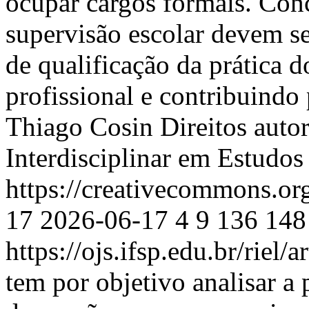
ocupar cargos formais. Con
supervisão escolar devem s
de qualificação da prática 
profissional e contribuindo
Thiago Cosin
Direitos auto
Interdisciplinar em Estudo
https://creativecommons.or
17
2026-06-17
4
9
136
148
https://ojs.ifsp.edu.br/riel/
tem por objetivo analisar a