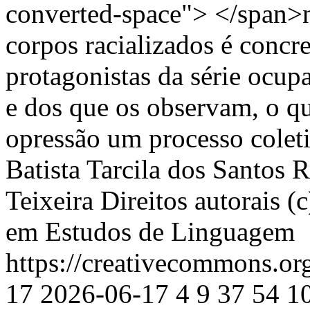
converted-space"> </span>
corpos racializados é concr
protagonistas da série ocup
e dos que os observam, o qu
opressão um processo colet
Batista
Tarcila dos Santos R
Teixeira
Direitos autorais (
em Estudos de Linguagem
https://creativecommons.or
17
2026-06-17
4
9
37
54
10