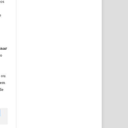
tos
e
inar
 o
 ou
sem
de