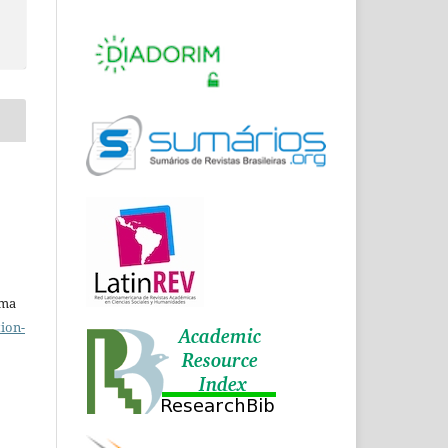
uma
ion-