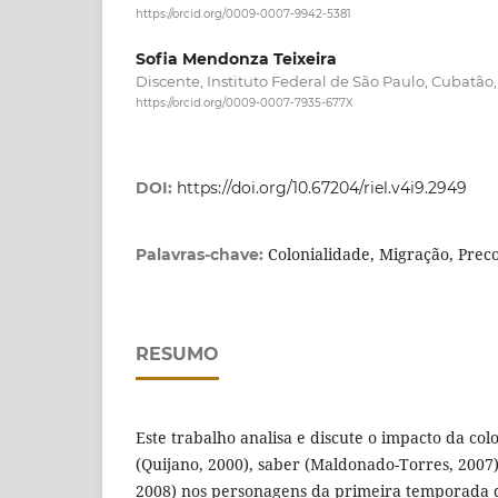
https://orcid.org/0009-0007-9942-5381
Sofia Mendonza Teixeira
Discente, Instituto Federal de São Paulo, Cubatão, 
https://orcid.org/0009-0007-7935-677X
DOI:
https://doi.org/10.67204/riel.v4i9.2949
Colonialidade, Migração, Prec
Palavras-chave:
RESUMO
Este trabalho analisa e discute o impacto da co
(Quijano, 2000), saber (Maldonado-Torres, 2007
2008) nos personagens da primeira temporada 