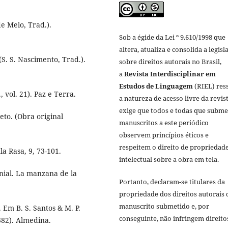
de Melo, Trad.).
Sob a égide da Lei º 9.610/1998 que
altera, atualiza e consolida a legisl
(S. S. Nascimento, Trad.).
sobre direitos autorais no Brasil,
a
Revista Interdisciplinar em
Estudos de Linguagem
(RIEL) ress
, vol. 21). Paz e Terra.
a natureza de acesso livre da revis
exige que todos e todas que subm
eto. (Obra original
manuscritos a este periódico
observem princípios éticos e
respeitem o direito de propriedad
a Rasa, 9, 73-101.
intelectual sobre a obra em tela.
nial. La manzana de la
Portanto, declaram-se titulares da
propriedade dos direitos autorais 
manuscrito submetido e, por
 Em B. S. Santos & M. P.
conseguinte, não infringem direito
382). Almedina.