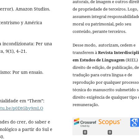
autorais, de imagem e outros direi
 terror). Amazon Studios.
de propriedade de terceiros. Logo,
assumem integral responsabilidad
ocentrismo y América
moral ou patrimonial, pelo seu
conteúdo, perante terceiros.
ità incondizionata: Per una
Desse modo, autorizam, cedem e
a, 9(1), 4–21.
transferem à
Revista Interdiscipl
em Estudos de Linguagem
(RIEL)
direito de edição, de publicação, de
acismo: Por um ensaio.
tradução para outra língua e de
reprodução por qualquer processo
técnica do manuscrito submetido 
direito exigência de qualquer tipo 
lonialidade em “Them”:
remuneração.
outu.be/p0DtGby9mLQ
idades do crer, do saber e
ológico a partir do Sul e
0
0
30.