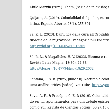
Little Marvin.(2021). Them, (Série de televisão;
Quijano, A. (2019). Colonialidad del poder, eur
latina. Espacio Aberto, 28(1), 255-301.
Sá, R. L. (2023). Dall’Etica della cura all’Ospital
filosofia della migrazione. Pedagogia più Didattic
https://doi.org/10.14605/PD912301
Sá, R. L., & Magalhães, H. V. (2022). Rizoma e r
Revista Letra Magna, 18(30), 22-33.
https://doi.org/10.47734/lm.v18i29.2052
Santana, T. S. R. (2025, julho 10). Racismo e co
Uma análise crítica [Vídeo]. YouTube.
https://y
Silva, A. F., & Procópio, C. E. P. (2019). Colonial
do sentir: apontamentos para um debate epistem
com o Sul. Revista de Ciências Sociais, 50(2), 15-