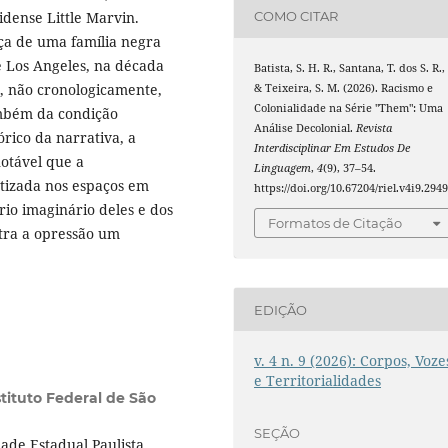
idense Little Marvin.
COMO CITAR
ça de uma família negra
e Los Angeles, na década
Batista, S. H. R., Santana, T. dos S. R.,
s, não cronologicamente,
& Teixeira, S. M. (2026). Racismo e
Colonialidade na Série "Them": Uma
também da condição
Análise Decolonial.
Revista
órico da narrativa, a
Interdisciplinar Em Estudos De
otável que a
Linguagem
,
4
(9), 37–54.
etizada nos espaços em
https://doi.org/10.67204/riel.v4i9.294
io imaginário deles e dos
Formatos de Citação
tra a opressão um
EDIÇÃO
v. 4 n. 9 (2026): Corpos, Voze
e Territorialidades
tituto Federal de São
SEÇÃO
de Estadual Paulista