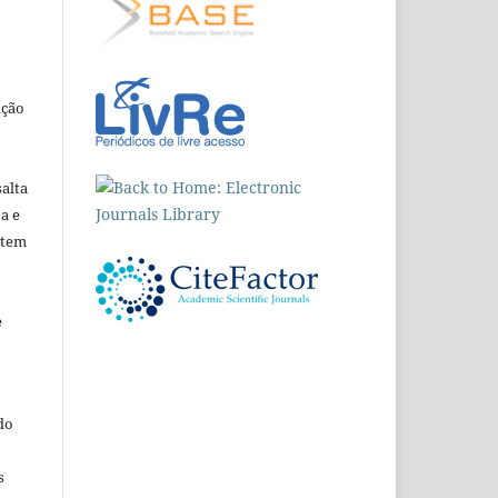
ação
alta
ta e
etem
e
do
s