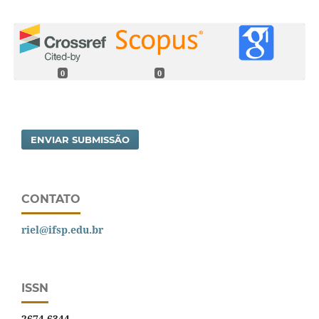
0
0
ENVIAR SUBMISSÃO
CONTATO
riel@ifsp.edu.br
ISSN
2674-6344