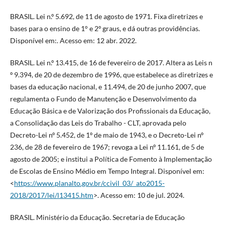
BRASIL. Lei n.º 5.692, de 11 de agosto de 1971. Fixa diretrizes e
bases para o ensino de 1° e 2º graus, e dá outras providências.
Disponível em:. Acesso em: 12 abr. 2022.
BRASIL. Lei n.º 13.415, de 16 de fevereiro de 2017. Altera as Leis n
º 9.394, de 20 de dezembro de 1996, que estabelece as diretrizes e
bases da educação nacional, e 11.494, de 20 de junho 2007, que
regulamenta o Fundo de Manutenção e Desenvolvimento da
Educação Básica e de Valorização dos Profissionais da Educação,
a Consolidação das Leis do Trabalho - CLT, aprovada pelo
Decreto-Lei nº 5.452, de 1º de maio de 1943, e o Decreto-Lei nº
236, de 28 de fevereiro de 1967; revoga a Lei nº 11.161, de 5 de
agosto de 2005; e institui a Política de Fomento à Implementação
de Escolas de Ensino Médio em Tempo Integral. Disponível em:
<
https://www.planalto.gov.br/ccivil_03/_ato2015-
2018/2017/lei/l13415.htm
>. Acesso em: 10 de jul. 2024.
BRASIL. Ministério da Educação. Secretaria de Educação