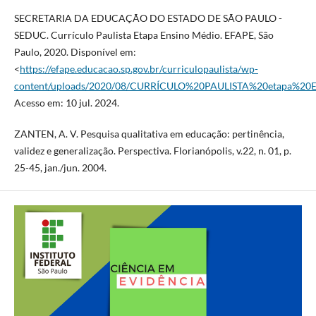
SECRETARIA DA EDUCAÇÃO DO ESTADO DE SÃO PAULO -
SEDUC. Currículo Paulista Etapa Ensino Médio. EFAPE, São
Paulo, 2020. Disponível em:
<
https://efape.educacao.sp.gov.br/curriculopaulista/wp-
content/uploads/2020/08/CURRÍCULO%20PAULISTA%20etapa%20E
Acesso em: 10 jul. 2024.
ZANTEN, A. V. Pesquisa qualitativa em educação: pertinência,
validez e generalização. Perspectiva. Florianópolis, v.22, n. 01, p.
25-45, jan./jun. 2004.