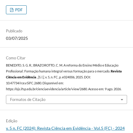
PDF
Publicado
03/07/2025
Como Citar
BENEDITO, S. G. R.; BRAZOROTTO, C. M. A reforma do Ensino Médio e Educação
Profissional: Formação humana integral versus formação para o mercado.
Revista
Ciência em Evidência
,
[S. l.]
, v. 5, n. FC, p. e024006, 2025. DOI:
10.47734/rce.v5iFC.2680. Disponível em:
https://ojs.ifsp.edu.br/cienciaevidencia/article/view/2680. Acesso em: 9 ago. 2026.
Formatos de Citação
Edição
v. 5 n. FC (2024): Revista Ciência em Evidência - Vol.5 (FC) - 2024