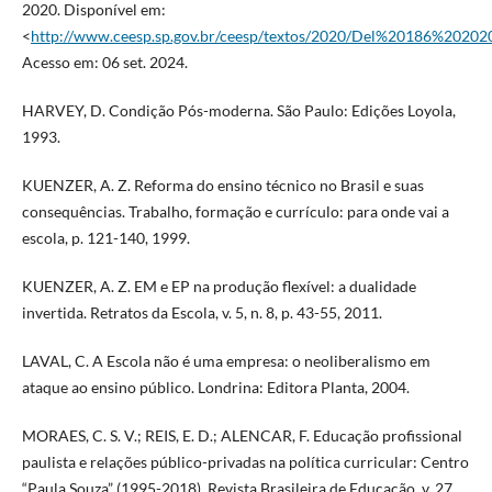
2020. Disponível em:
<
http://www.ceesp.sp.gov.br/ceesp/textos/2020/Del%20186%20202
Acesso em: 06 set. 2024.
HARVEY, D. Condição Pós-moderna. São Paulo: Edições Loyola,
1993.
KUENZER, A. Z. Reforma do ensino técnico no Brasil e suas
consequências. Trabalho, formação e currículo: para onde vai a
escola, p. 121-140, 1999.
KUENZER, A. Z. EM e EP na produção flexível: a dualidade
invertida. Retratos da Escola, v. 5, n. 8, p. 43-55, 2011.
LAVAL, C. A Escola não é uma empresa: o neoliberalismo em
ataque ao ensino público. Londrina: Editora Planta, 2004.
MORAES, C. S. V.; REIS, E. D.; ALENCAR, F. Educação profissional
paulista e relações público-privadas na política curricular: Centro
“Paula Souza” (1995-2018). Revista Brasileira de Educação, v. 27,