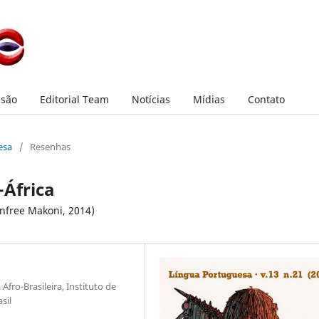
são
Editorial Team
Notícias
Mídias
Contato
esa
/
Resenhas
-África
infree Makoni, 2014)
fro-Brasileira, Instituto de
sil