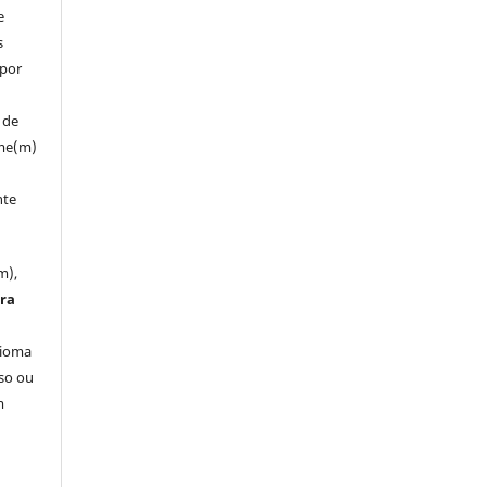
e
s
 por
 de
ume(m)
nte
m),
tra
dioma
so ou
m