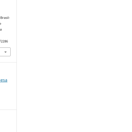
Brasil-
e
ra
w/2286
uesa