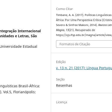
Como Citar
Timbane, A. A. (2017). Políticas Linguísticas 
África: Por Uma Perspectiva Crítica (Cristin
Severo & Sinfree Makoni, 2014).
Revista Let
Magna
,
13
(21). Recuperado de
ntegração Internacional
https://ojs.ifsp.edu.br/magna/article/vie
anidades e Letras, São
Formatos de Citação
 Universidade Estadual
Edição
v. 13 n. 21 (2017): Língua Portug
Seção
Resenhas
nguísticas Brasil-África:
. Vol.5, Florianópolis:
Licença