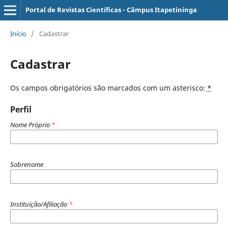
Portal de Revistas Científicas - Câmpus Itapetininga
Início
/
Cadastrar
Cadastrar
Os campos obrigatórios são marcados com um asterisco:
*
Perfil
Nome Próprio
*
Sobrenome
Instituição/Afiliação
*