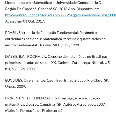
Licenciatura em Matemática) – Universidade Comunitária Da
Região De Chapecó, Chapecó SC, 2016 Ano, Disponível em
http://konrad.unochapeco.edu.br:8080/pergamumweb/vinculos/000
Acesso em 01 Out. 2017.
BRASIL. Secretaria de Educação Fundamental. Parâmetros
curriculares nacionais: Matemática, terceiro e quarto ciclos do
ensino fundamental. Brasília: MEC / SEF, 1998.
DASSIE, B.A.; ROCHA, J.L. O ensino de matemática no Brasil nas
primeiras décadas do século XX. Caderno Dá Licença, Niterói, v. 5,
n.4, p. 65-74, 2003.
EUCLIDES. Os elementos. 1.ed. Trad. Irineu Bicudo. Rio Claro, SP:
Unesp, 2009.
FIORENTINI, D.; LORENZATO, S. Investigação em educação
matemática. 2.ed.rev. Campinas, SP: Autores Associados, 2007.
(Coleção Formação de Professores)