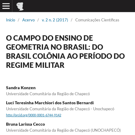
Início
/
Acervo
/
v. 2 n. 2 (2017)
/
Comunicações Científicas
O CAMPO DO ENSINO DE
GEOMETRIA NO BRASIL: DO
BRASIL COLÔNIA AO PERÍODO DO
REGIME MILITAR
Sandra Konzen
Universidade Comunitária da Região de Chapecó
Luci Teresinha Marchiori dos Santos Bernardi
Universidade Comunitária da Região de Chapecó - Unochapecó
http://orcid.org/0000-0001-6744-9142
Bruna Larissa Cecco
Universidade Comunitária da Região de Chapecó (UNOCHAPECÓ)