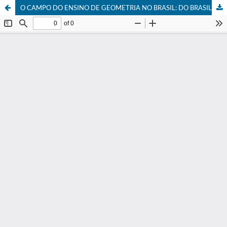
O CAMPO DO ENSINO DE GEOMETRIA NO BRASIL: DO BRASIL COLÔNIA AO PERÍODO DO REGIME MILITAR