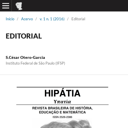
Início
/
Acervo
/
v. 1 n. 1 (2016)
/
Editorial
EDITORIAL
S.César Otero-Garcia
Instituto Federal de São Paulo (IFSP)