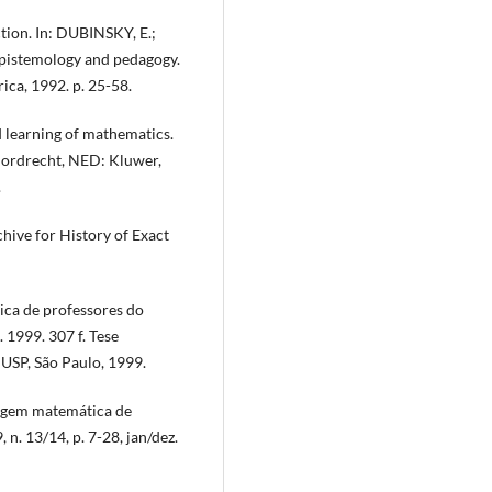
tion. In: DUBINSKY, E.;
 epistemology and pedagogy.
ca, 1992. p. 25-58.
d learning of mathematics.
 Dordrecht, NED: Kluwer,
.
ive for History of Exact
ica de professores do
 1999. 307 f. Tese
USP, São Paulo, 1999.
guagem matemática de
 n. 13/14, p. 7-28, jan/dez.