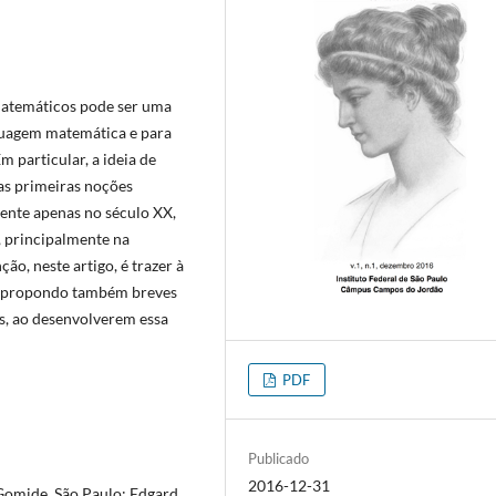
matemáticos pode ser uma
nguagem matemática e para
 particular, a ideia de
as primeiras noções
cente apenas no século XX,
, principalmente na
o, neste artigo, é trazer à
to, propondo também breves
s, ao desenvolverem essa
PDF
Publicado
2016-12-31
 Gomide. São Paulo: Edgard