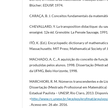
Blücher; EDUSP, 1974.
CARAÇA, B. J. Conceitos fundamentais da matemática
CHEVALLARD, Y. La transposition didactique: du savo
enseigné. 12e éd. Grenoble: La Pensée Sauvage, 1991
ITÔ, K. (Ed.). Encyclopedic dictionary of mathematic
Massachusetts: MIT Press; Mathematical Society of 
MACHADO, A. C., A aquisição do conceito de função:
produzidas pelos alunos. 1998. Dissertação (Mestra
da UFMG, Belo Horizonte, 1998.
MARCHIORI, R. M. Números transcendentes e de Liouv
Dissertação (Mestrado Profissional em Matemática) 
Estadual Paulista – UNESP, Rio Claro, 2013. Disponí
<
http://www.rc.unesp.br/igce/pos/profmat/arqui
. Acesso em: 26 abr. 2016.