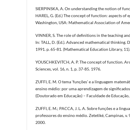
SIERPINSKA, A. On understanding the notion of func
HAREL, G. (Ed.) The concept of function: aspects of
Washington, USA: Mathematical Association of Ameri
VINNER, S. The role of definitions in the teaching an
In: TALL, D. (Ed.). Advanced mathematical thinking.
1991. p. 65-81. (Mathematical Education Library, 11)
YOUSCHKEVITCH, A. P. The concept of function. Arch
Sciences, vol. 16, n. 1, p. 37-85. 1976.
ZUFFI, E. M. O tema ‘funções’ e a linguagem matemát
ensino médio: por uma aprendizagem de significados.
(Doutorado em Educação) – Faculdade de Educação, 
ZUFFI, E. M.; PACCA, J. L. A. Sobre funções e a lin
professores do ensino médio. Zetetiké, Campinas, v. 9,
2000.