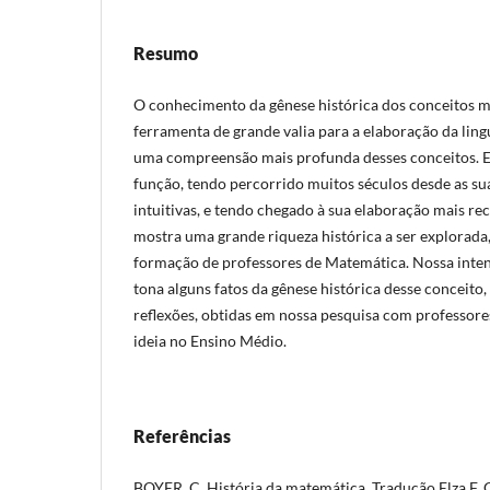
Resumo
O conhecimento da gênese histórica dos conceitos 
ferramenta de grande valia para a elaboração da li
uma compreensão mais profunda desses conceitos. Em
função, tendo percorrido muitos séculos desde as su
intuitivas, e tendo chegado à sua elaboração mais re
mostra uma grande riqueza histórica a ser explorada
formação de professores de Matemática. Nossa intençã
tona alguns fatos da gênese histórica desse concei
reflexões, obtidas em nossa pesquisa com professore
ideia no Ensino Médio.
Referências
BOYER, C. História da matemática. Tradução Elza F.