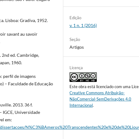
Edição
. Lisboa: Gradiva, 1952.
v. 1 n. 1 (2016)
ir savant au savoir
Seção
.
Artigos
s. 2nd ed. Cambridge,
Japan, 1960.
Licença
 perfil de imagens
do) – Faculdade de Educação
Este obra está licenciado com uma Lic
Creative Commons Atribuição-
NãoComercial-SemDerivações 4.0
ille. 2013. 36 f.
Internacional
.
– IGCE, Universidade
vel em:
vos/dissertacoes/N%C3%BAmeros%20Transcendentes%20e%20de%20Liouvi