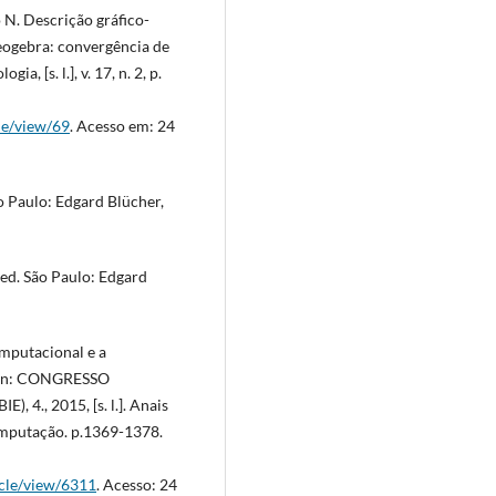
 N. Descrição gráfico-
ogebra: convergência de
a, [s. l.], v. 17, n. 2, p.
le/view/69
. Acesso em: 24
o Paulo: Edgard Blücher,
 ed. São Paulo: Edgard
mputacional e a
. In: CONGRESSO
., 2015, [s. l.]. Anais
 Computação. p.1369-1378.
icle/view/6311
. Acesso: 24