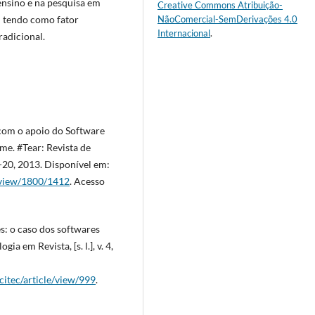
ensino e na pesquisa em
Creative Commons Atribuição-
l tendo como fator
NãoComercial-SemDerivações 4.0
Internacional
.
radicional.
 com o apoio do Software
me. #Tear: Revista de
1-20, 2013. Disponível em:
e/view/1800/1412
. Acesso
es: o caso dos softwares
a em Revista, [s. l.], v. 4,
citec/article/view/999
.