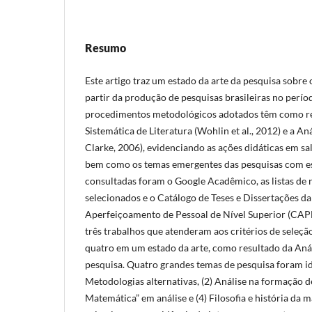
Resumo
Este artigo traz um estado da arte da pesquisa sobre 
partir da produção de pesquisas brasileiras no perí
procedimentos metodológicos adotados têm como re
Sistemática de Literatura (Wohlin et al., 2012) e a An
Clarke, 2006), evidenciando as ações didáticas em sal
bem como os temas emergentes das pesquisas com es
consultadas foram o Google Acadêmico, as listas de 
selecionados e o Catálogo de Teses e Dissertações 
Aperfeiçoamento de Pessoal de Nível Superior (CAPE
três trabalhos que atenderam aos critérios de seleção
quatro em um estado da arte, como resultado da Aná
pesquisa. Quatro grandes temas de pesquisa foram ide
Metodologias alternativas, (2) Análise na formação de
Matemática” em análise e (4) Filosofia e história da 