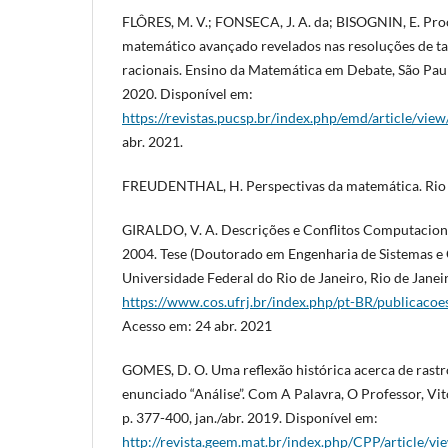
FLÔRES, M. V.; FONSECA, J. A. da; BISOGNIN, E. Pr
matemático avançado revelados nas resoluções de t
racionais. Ensino da Matemática em Debate, São Paulo,
2020. Disponível em:
https://revistas.pucsp.br/index.php/emd/article/vie
abr. 2021.
FREUDENTHAL, H. Perspectivas da matemática. Rio d
GIRALDO, V. A. Descrições e Conflitos Computaciona
2004. Tese (Doutorado em Engenharia de Sistemas e
Universidade Federal do Rio de Janeiro, Rio de Janei
https://www.cos.ufrj.br/index.php/pt-BR/publicacoe
Acesso em: 24 abr. 2021
GOMES, D. O. Uma reflexão histórica acerca de rastr
enunciado “Análise”. Com A Palavra, O Professor, Vitór
p. 377-400, jan./abr. 2019. Disponível em:
http://revista.geem.mat.br/index.php/CPP/article/v