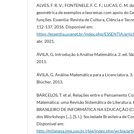
ALVES, F. R. V.; FONTENELE, F. C. F.; LUCAS, C. M. do
geométrica de exemplos e teoremas com apoio do Ge
funções. Essentia: Revista de Cultura, Ciência e Tecnologi
112-137, 2016. Disponível em:
https://essentia.uvanet.br/index.php/ESSENTIA/artic
abr. 2021.
ÁVILA, G. Introdução à Análise Matemática. 2. ed. Sã
2011.
ÁVILA, G. Análise Matemática para a Licenciatura. 3.
Blücher, 2013.
BARCELOS, T. et al. Relações entre o Pensamento Co
Matemática: uma Revisão Sistemática de Literatura
BRASILEIRO DE INFORMÁTICA NA EDUCAÇÃO (CBIE), 4
dos Workshops [...]. [S. l.]: Sociedade Brasileira de
Disponível em:
http://milanesa.ime.usp.br/rbie/index.php/wcbie/art