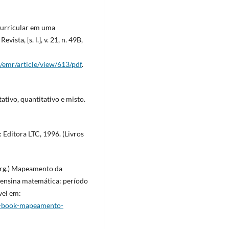
Curricular em uma
sta, [s. l.], v. 21, n. 49B,
/emr/article/view/613/pdf
.
tivo, quantitativo e misto.
: Editora LTC, 1996. (Livros
(org.) Mapeamento da
 ensina matemática: período
el em:
/e-book-mapeamento-