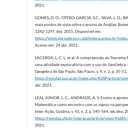
2021.
GOMES, D. O.; OTERO-GARCIA, S.C.; SILVA, L. D.; BA
mais pontos de vista sobre o ensino de Análise. Bolema,
1242-1297, dez. 2015. Disponível em:
https://www.periodicos.rc.biblioteca.unesp.br/inde
Acesso em: 24 abr. 2021.
LACERDA, L. C. L. et al. A compreensão do Teorema
uma atividade exploratória com o uso do GeoGebra. R
Geogebra de São Paulo, São Paulo, v. 9, n. 2, p. 35-51
https://revistas.pucsp.br/index.php/IGISP/article/v
abr. 2021.
LEAL JUNIOR, L. C.; ANDRADE, A. S. Ensino e apren
Matemática como encontro com os signos na perspect
Inter-Ação, Goiânia, v. 41, n. 3, p. 545-564, set./dez.
https://revistas.ufg.br/interacao/article/view/4168
2021.