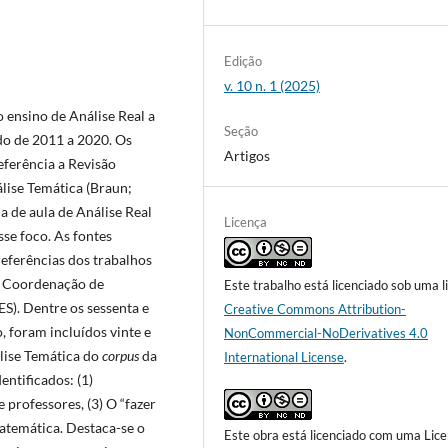
Edição
v. 10 n. 1 (2025)
o ensino de Análise Real a
Seção
odo de 2011 a 2020. Os
Artigos
ferência a Revisão
álise Temática (Braun;
a de aula de Análise Real
Licença
se foco. As fontes
referências dos trabalhos
da Coordenação de
Este trabalho está licenciado sob uma l
S). Dentre os sessenta e
Creative Commons Attribution-
, foram incluídos vinte e
NonCommercial-NoDerivatives 4.0
lise Temática do
corpus
da
International License
.
ntificados: (1)
 professores, (3) O “fazer
matemática. Destaca-se o
Este obra está licenciado com uma Lic