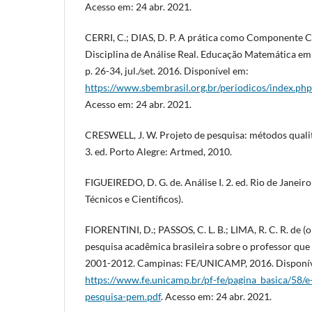
Acesso em: 24 abr. 2021.
CERRI, C.; DIAS, D. P. A prática como Componente 
Disciplina de Análise Real. Educação Matemática em Revi
p. 26-34, jul./set. 2016. Disponível em:
https://www.sbembrasil.org.br/periodicos/index.php
Acesso em: 24 abr. 2021.
CRESWELL, J. W. Projeto de pesquisa: métodos qualita
3. ed. Porto Alegre: Artmed, 2010.
FIGUEIREDO, D. G. de. Análise I. 2. ed. Rio de Janeiro
Técnicos e Científicos).
FIORENTINI, D.; PASSOS, C. L. B.; LIMA, R. C. R. de 
pesquisa acadêmica brasileira sobre o professor que
2001-2012. Campinas: FE/UNICAMP, 2016. Disponív
https://www.fe.unicamp.br/pf-fe/pagina_basica/58
pesquisa-pem.pdf
. Acesso em: 24 abr. 2021.