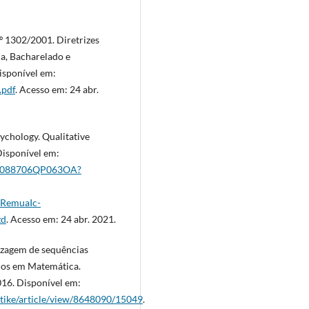
º 1302/2001. Diretrizes
a, Bacharelado e
Disponível em:
.pdf
. Acesso em: 24 abr.
ychology. Qualitative
. Disponível em:
478088706QP063OA?
RemuaIc-
zd
. Acesso em: 24 abr. 2021.
dizagem de sequências
ndos em Matemática.
2016. Disponível em:
tetike/article/view/8648090/15049
.