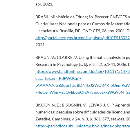
abr. 2021.
BRASIL. Ministério da Educação. Parecer CNE/CES n
Curriculares Nacionais para os Cursos de Matemátic
Licenciatura. Brasília, DF: CNE: CES, 06 nov. 2001. 
http://portal.mec.gov.br/cne/arquivos/pdf/CES13022
2021.
BRAUN, V.; CLARKE, V. Using thematic analysis in ps
Research in Psychology, [s. l.], v. 3, n.2, p.1-41, 2006
https://www.tandfonline.com/doi/abs/10.1191/1
casa_token=fR3FWUCm-
tAAAAAA:GBdbuiTUdBDNlfxJ2WCtMKibOgmPsiV
F4qOznWlmHz5QyEbqpOleA7cjnqasxkzWG9pNT2
BISOGNIN, E.; BISOGNIN, V.; LEIVAS, J. C. P. Apren
numéricas: pesquisa sobre dificuldades de licencia
Zetetiké, Campinas, v. 24, n. 3, p. 361-377, set./dez. 
https://periodicos.sbu.unicamp.br/ojs/index.php/ze