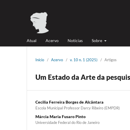
Atual
Acervo
Notícias
Sobre
Início
/
Acervo
/
v. 10 n. 1 (2025)
/
Artigos
Um Estado da Arte da pesquisa
Cecilia Ferreira Borges de Alcântara
Escola Municipal Professor Darcy Ribeiro (EMPDR)
Márcia Maria Fusaro Pinto
Universidade Federal do Rio de Janeiro