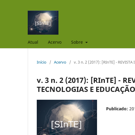
Atual
Acervo
Sobre
Início
/
Acervo
/
v. 3 n. 2 (2017): [RInTE] - REV
v. 3 n. 2 (2017): [RInTE] -
TECNOLOGIAS E EDUCAÇÃ
Publicado:
20