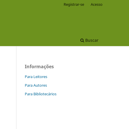
Registrar-se
Acesso
Buscar
Informações
Para Leitores
Para Autores
Para Bibliotecários