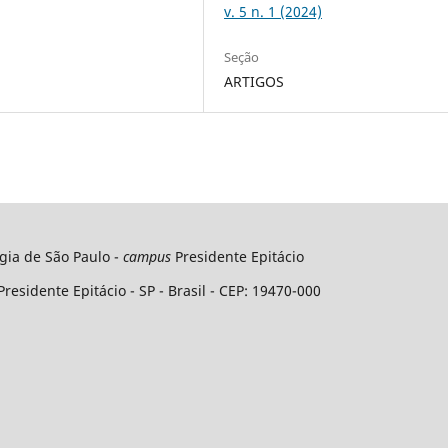
v. 5 n. 1 (2024)
Seção
ARTIGOS
ogia de São Paulo -
campus
Presidente Epitácio
Presidente Epitácio - SP - Brasil - CEP: 19470-000