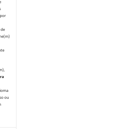
e
s
 por
 de
ume(m)
nte
m),
tra
dioma
so ou
m