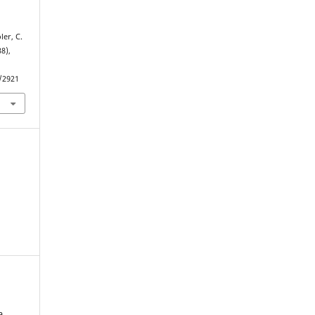
ler, C.
38),
w/2921
a