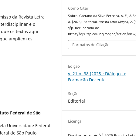
Como Citar
Sobral Caetano da Silva Ferreira, A. E., & So
isso da Revista Letra
A. (2025). Editorial.
Revista Letra Magna
,
21
(
erdisciplinar e o
s/p. Recuperado de
que os textos aqui
https://ojs.ifsp.edu.br/magna/article/vie
s que ampliem os
Formatos de Citação
Edição
v. 21 n. 38 (2025): Diálogos e
Formação Docente
Seção
Editorial
ituto Federal de São
Licença
ela Universidade Federal
deral de São Paulo.
Direitos autorais (c) 2025 Revista Letr