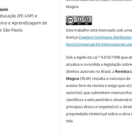
Magna
Paulo
ducação (FE-USP) e
nsino e Aprendizagem de
e São Paulo.
Este trabalho está licenciado sob um
licença
Creative Commons Attribution
NonCommercial 4.0 International Lic
Sob a égide da Lei º 9.610/1998 que al
atualiza e consolida a legislação sobr
direitos autorais no Brasil, a
Revista 
Magna
(RLM) ressalta a natureza de
acesso livre da revista e exige que o(s
autor(es) que submetem manuscrito
científicos a este periódico observe(m
princípios éticos e respeite(m) o direi
propriedade intelectual sobre a obra
tela.