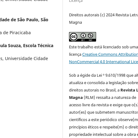
Licença
Direitos autorais (c) 2024 Revista Letr
dade de São Paulo, São
Magna
 de Piracicaba
ula Souza, Escola Técnica
Este trabalho está licenciado sob um
licença
Creative Commons Attribution
s, Universidade Cidade
NonCommercial 4.0 International Lic
Sob a égide da Lei º 9.610/1998 que al
atualiza e consolida a legislação sobr
direitos autorais no Brasil, a
Revista 
Magna
(RLM) ressalta a natureza de
acesso livre da revista e exige que o(s
autor(es) que submetem manuscrito
científicos a este periódico observe(m
princípios éticos e respeite(m) o direi
propriedade intelectual sobre a obra