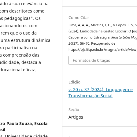
vido à sua relevância na
 com descritores como
Como Citar
cas pedagógicas". Os
elacionando-os com
Lima, A. A. A., Martins, I. C., & Lopes, E. S. S
(2024). Ludicidade na Gestão Escolar: O Jo
gerem que o uso da
Capoeira como Estratégia.
Revista Letra Ma
r uma estrutura dinâmica
20
(37), 56–70. Recuperado de
a participativa na
https://ojs.ifsp.edu.br/magna/article/vie
a a compreensão das
Formatos de Citação
udicidade, destaca a
ucacional eficaz.
Edição
v. 20 n. 37 (2024): Linguagem e
Transformação Social
Seção
Artigos
ro Paula Souza, Escola
sil
s, Universidade Cidade