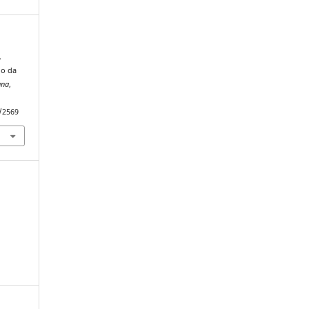
.
go da
gna
,
w/2569