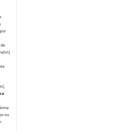
e
s
 por
 de
ume(m)
nte
m),
tra
dioma
so ou
m