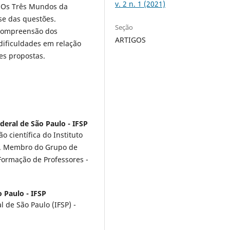
v. 2 n. 1 (2021)
0. Os Três Mundos da
se das questões.
Seção
 compreensão dos
ARTIGOS
dificuldades em relação
es propostas.
ederal de São Paulo - IFSP
o científica do Instituto
s. Membro do Grupo de
ormação de Professores -
o Paulo - IFSP
 de São Paulo (IFSP) -