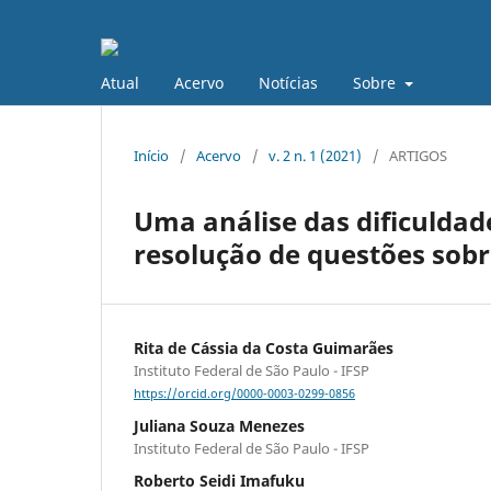
Atual
Acervo
Notícias
Sobre
Início
/
Acervo
/
v. 2 n. 1 (2021)
/
ARTIGOS
Uma análise das dificuldad
resolução de questões sobr
Rita de Cássia da Costa Guimarães
Instituto Federal de São Paulo - IFSP
https://orcid.org/0000-0003-0299-0856
Juliana Souza Menezes
Instituto Federal de São Paulo - IFSP
Roberto Seidi Imafuku