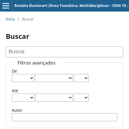
Revista Iluminart (Área Temática: Multidisciplinar - ISSN 1984-8625) - Câmpus Sertãozinho
Início
/
Buscar
Buscar
Filtros avançados
De
Até
Autor