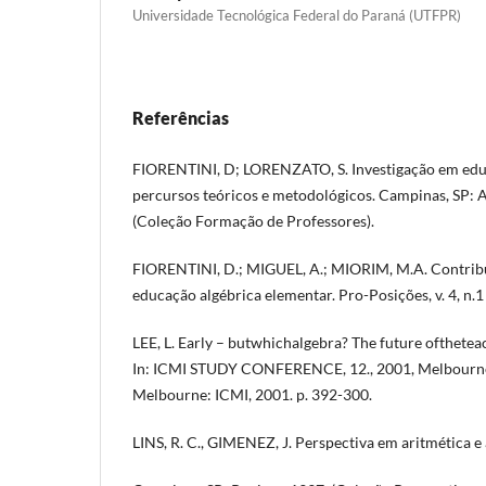
Universidade Tecnológica Federal do Paraná (UTFPR)
Referências
FIORENTINI, D; LORENZATO, S. Investigação em ed
percursos teóricos e metodológicos. Campinas, SP: 
(Coleção Formação de Professores).
FIORENTINI, D.; MIGUEL, A.; MIORIM, M.A. Contribui
educação algébrica elementar. Pro-Posições, v. 4, n.1 
LEE, L. Early – butwhichalgebra? The future ofthete
In: ICMI STUDY CONFERENCE, 12., 2001, Melbourne 
Melbourne: ICMI, 2001. p. 392-300.
LINS, R. C., GIMENEZ, J. Perspectiva em aritmética e 