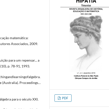
ucação matemática:
Autores Associados, 2009.
ção para um repensar... a
(10), p. 78-91, 1993.
achingandlearningofalgebra.
(Australia). Proceedings…
PDF
álgebra para o século XXI.