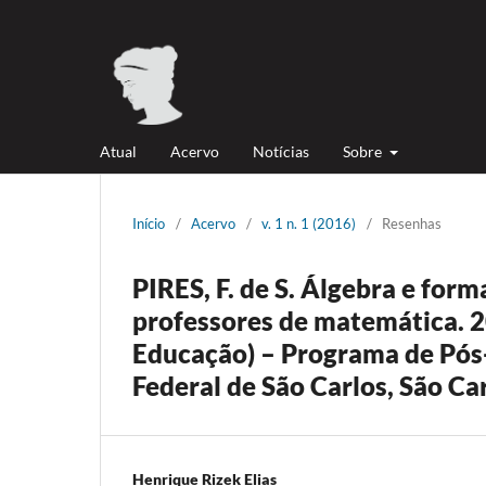
Atual
Acervo
Notícias
Sobre
Início
/
Acervo
/
v. 1 n. 1 (2016)
/
Resenhas
PIRES, F. de S. Álgebra e for
professores de matemática. 2
Educação) – Programa de Pós
Federal de São Carlos, São Ca
Henrique Rizek Elias