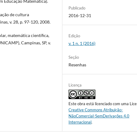
 em Educação Matemática).
Publicado
zação de cultura
2016-12-31
, v. 28, p. 97-120, 2008.
ar, matemática científica,
Edição
UNICAMP), Campinas, SP, v.
v. 1 n. 1 (2016)
Seção
Resenhas
Licença
Este obra está licenciado com uma Lic
Creative Commons Atribuição-
NãoComercial-SemDerivações 4.0
Internacional
.