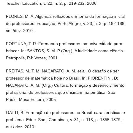
set./dez. 2010.
FORTUNA, T. R. Formando professores na universidade para
brincar. In: SANTOS, S. M. P (Org.). A ludicidade como ciência.
Petrópolis, RJ: Vozes, 2001.
FREITAS, M. T. M; NACARATO, A. M. et al. O desafio de ser
professor de matemática hoje no Brasil. In: FIORENTINI, D;
NACARATO, A. M. (Org.) Cultura, formação e desenvolvimento
profissional de professores que ensinam matemática. São Paulo:
Musa Editora, 2005.
GATTI, B. Formação de professores no Brasil: características e
problema. Educ. Soc., Campinas, v. 31, n. 113, p. 1355-1379, out./
dez. 2010.
JOSSO, M. C. Da formação do sujeito... Ao sujeito da formação. In:
NÓVOA, A.; FINGER, M. (Org.). O método (auto)biográfico e a
formação. Natal, RN: EDUFRN; São Paulo: Paulus, 2010. p. 59-79.