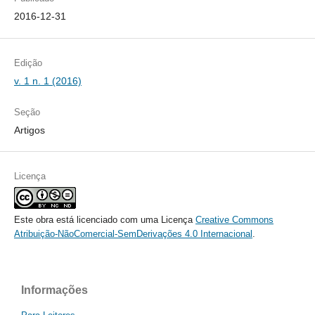
Seção
Artigos
Licença
Este obra está licenciado com uma Licença
Creative Commons
Atribuição-NãoComercial-SemDerivações 4.0 Internacional
.
Informações
Para Leitores
Para Autores
Para Bibliotecários