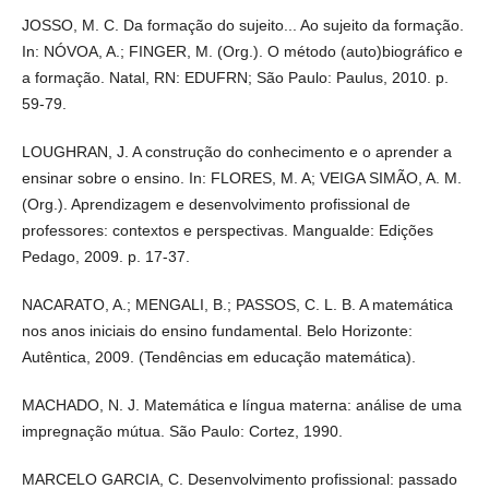
LOUGHRAN, J. A construção do conhecimento e o aprender a
ensinar sobre o ensino. In: FLORES, M. A; VEIGA SIMÃO, A. M.
(Org.). Aprendizagem e desenvolvimento profissional de
professores: contextos e perspectivas. Mangualde: Edições
Pedago, 2009. p. 17-37.
NACARATO, A.; MENGALI, B.; PASSOS, C. L. B. A matemática nos
anos iniciais do ensino fundamental. Belo Horizonte: Autêntica,
2009. (Tendências em educação matemática).
MACHADO, N. J. Matemática e língua materna: análise de uma
impregnação mútua. São Paulo: Cortez, 1990.
MARCELO GARCIA, C. Desenvolvimento profissional: passado e
futuro. Sísifo - Revista das Ciências da Educação, n. 08, p. 7-22,
jan./abr. 2009.
NACARATO, A. M.; MENGALI, B. L. S.; PASSOS, C. L. B. A
matemática nos anos iniciais do ensino fundamental. Belo