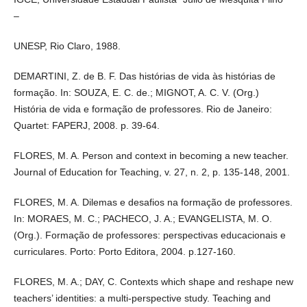
DEMARTINI, Z. de B. F. Das histórias de vida às histórias de
formação. In: SOUZA, E. C. de.; MIGNOT, A. C. V. (Org.) História de
vida e formação de professores. Rio de Janeiro: Quartet: FAPERJ,
2008. p. 39-64.
FLORES, M. A. Person and context in becoming a new teacher.
Journal of Education for Teaching, v. 27, n. 2, p. 135-148, 2001.
FLORES, M. A. Dilemas e desafios na formação de professores. In:
MORAES, M. C.; PACHECO, J. A.; EVANGELISTA, M. O. (Org.).
Formação de professores: perspectivas educacionais e
curriculares. Porto: Porto Editora, 2004. p.127-160.
FLORES, M. A.; DAY, C. Contexts which shape and reshape new
teachers’ identities: a multi-perspective study. Teaching and
Teacher Education, v. 22, n. 2, p. 219-232, 2006.
FLORES, M. A. Algumas reflexões em torno da formação inicial de
professores. Educação, Porto Alegre, v. 33, n. 3, p. 182-188,