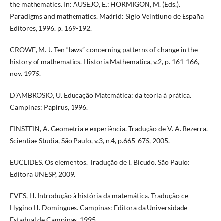
the mathematics. In: AUSEJO, E.; HORMIGON, M. (Eds.).
Paradigms and mathematics. Madrid: Siglo Veintiuno de España
Editores, 1996. p. 169-192.
CROWE, M. J. Ten “laws” concerning patterns of change in the
history of mathematics. Historia Mathematica, v.2, p. 161-166,
nov. 1975.
D’AMBROSIO, U. Educação Matemática: da teoria à prática.
Campinas: Papirus, 1996.
EINSTEIN, A. Geometria e experiência. Tradução de V. A. Bezerra.
Scientiae Studia, São Paulo, v.3, n.4, p.665-675, 2005.
EUCLIDES. Os elementos. Tradução de I. Bicudo. São Paulo:
Editora UNESP, 2009.
EVES, H. Introdução à história da matemática. Tradução de
Hygino H. Domingues. Campinas: Editora da Universidade
Estadual de Campinas, 1995.