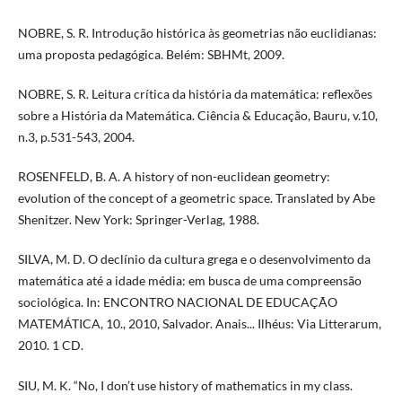
NOBRE, S. R. Introdução histórica às geometrias não euclidianas:
uma proposta pedagógica. Belém: SBHMt, 2009.
NOBRE, S. R. Leitura crítica da história da matemática: reflexões
sobre a História da Matemática. Ciência & Educação, Bauru, v.10,
n.3, p.531-543, 2004.
ROSENFELD, B. A. A history of non-euclidean geometry:
evolution of the concept of a geometric space. Translated by Abe
Shenitzer. New York: Springer-Verlag, 1988.
SILVA, M. D. O declínio da cultura grega e o desenvolvimento da
matemática até a idade média: em busca de uma compreensão
sociológica. In: ENCONTRO NACIONAL DE EDUCAÇÃO
MATEMÁTICA, 10., 2010, Salvador. Anais... Ilhéus: Via Litterarum,
2010. 1 CD.
SIU, M. K. “No, I don’t use history of mathematics in my class.