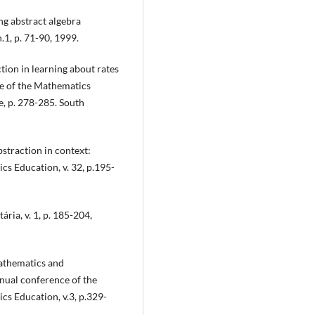
g abstract algebra
.1, p. 71-90, 1999.
on in learning about rates
ce of the Mathematics
, p. 278-285. South
raction in context:
cs Education, v. 32, p.195-
ria, v. 1, p. 185-204,
athematics and
nnual conference of the
cs Education, v.3, p.329-