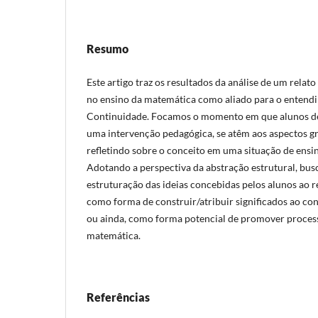
Resumo
Este artigo traz os resultados da análise de um relato
no ensino da matemática como aliado para o entend
Continuidade. Focamos o momento em que alunos de 
uma intervenção pedagógica, se atêm aos aspectos grá
refletindo sobre o conceito em uma situação de ensi
Adotando a perspectiva da abstração estrutural, bus
estruturação das ideias concebidas pelos alunos ao 
como forma de construir/atribuir significados ao co
ou ainda, como forma potencial de promover proces
matemática.
Referências