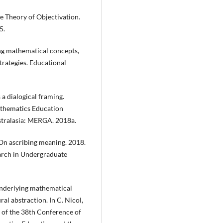
 Theory of Objectivation.
5.
ng mathematical concepts,
trategies. Educational
a dialogical framing.
athematics Education
stralasia: MERGA. 2018a.
On ascribing meaning. 2018.
arch in Undergraduate
nderlying mathematical
al abstraction. In C. Nicol,
gs of the 38th Conference of