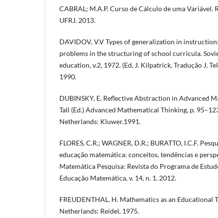
CABRAL; M.A.P. Curso de Cálculo de uma Variável. Ri
UFRJ. 2013.
DAVIDOV, V.V Types of generalization in instruction:
problems in the structuring of school curricula. Sov
education, v.2, 1972. (Ed, J. Kilpatrick, Tradução J, 
1990.
DUBINSKY, E. Reflective Abstraction in Advanced Ma
Tall (Ed.) Advanced Mathematical Thinking, p. 95–12
Netherlands: Kluwer.1991.
FLORES, C.R.; WAGNER, D.R.; BURATTO, I.C.F. Pesqui
educação matemática: conceitos, tendências e persp
Matemática Pesquisa: Revista do Programa de Estu
Educação Matemática, v. 14, n. 1. 2012.
FREUDENTHAL. H. Mathematics as an Educational Ta
Netherlands: Reidel, 1975.