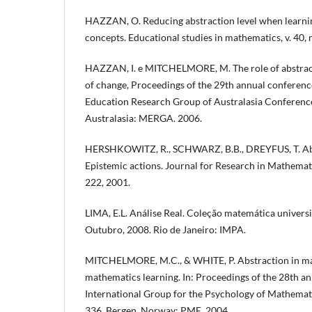
HAZZAN, O. Reducing abstraction level when learnin
concepts. Educational studies in mathematics, v. 40, n
HAZZAN, I. e MITCHELMORE, M. The role of abstracti
of change, Proceedings of the 29th annual conferen
Education Research Group of Australasia Conference
Australasia: MERGA. 2006.
HERSHKOWITZ, R., SCHWARZ, B.B., DREYFUS, T. Abst
Epistemic actions. Journal for Research in Mathemati
222, 2001.
LIMA, E.L. Análise Real. Coleção matemática universitá
Outubro, 2008. Rio de Janeiro: IMPA.
MITCHELMORE, M.C., & WHITE, P. Abstraction in m
mathematics learning. In: Proceedings of the 28th a
International Group for the Psychology of Mathemati
336. Bergen, Norway: PME. 2004.