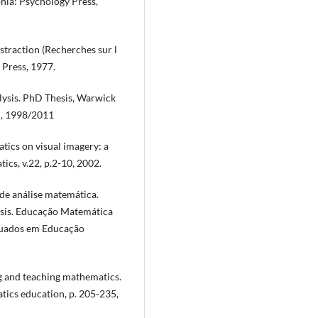
phia: Psychology Press,
bstraction (Recherches sur l
 Press, 1977.
lysis. PhD Thesis, Warwick
C, 1998/2011
ics on visual imagery: a
ics, v.22, p.2-10, 2002.
 de análise matemática.
ysis. Educação Matemática
duados em Educação
g and teaching mathematics.
ics education, p. 205-235,