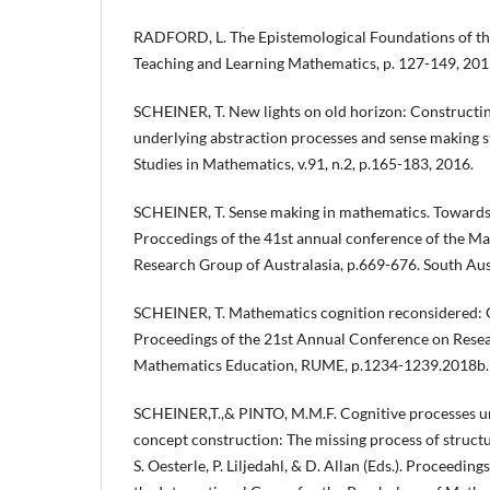
RADFORD, L. The Epistemological Foundations of the
Teaching and Learning Mathematics, p. 127-149, 201
SCHEINER, T. New lights on old horizon: Constructi
underlying abstraction processes and sense making s
Studies in Mathematics, v.91, n.2, p.165-183, 2016.
SCHEINER, T. Sense making in mathematics. Towards 
Proccedings of the 41st annual conference of the M
Research Group of Australasia, p.669-676. South Au
SCHEINER, T. Mathematics cognition reconsidered: 
Proceedings of the 21st Annual Conference on Rese
Mathematics Education, RUME, p.1234-1239.2018b.
SCHEINER,T.,& PINTO, M.M.F. Cognitive processes u
concept construction: The missing process of structur
S. Oesterle, P. Liljedahl, & D. Allan (Eds.). Proceedin