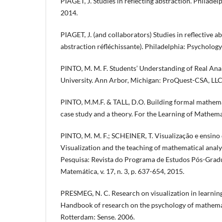
PIAGET, J. Studies in reflecting abstraction. Philadel
2014.
PIAGET, J. (and collaborators) Studies in reflective a
abstraction réfléchissante). Philadelphia: Psychology
PINTO, M. M. F. Students’ Understanding of Real Ana
University. Ann Arbor, Michigan: ProQuest-CSA, LL
PINTO, M.M.F. & TALL, D.O. Building formal mathemat
case study and a theory. For the Learning of Mathemat
PINTO, M. M. F.; SCHEINER, T. Visualização e ensino
Visualization and the teaching of mathematical anal
Pesquisa: Revista do Programa de Estudos Pós-Gra
Matemática, v. 17, n. 3, p. 637-654, 2015.
PRESMEG, N. C. Research on visualization in learnin
Handbook of research on the psychology of mathemat
Rotterdam: Sense. 2006.