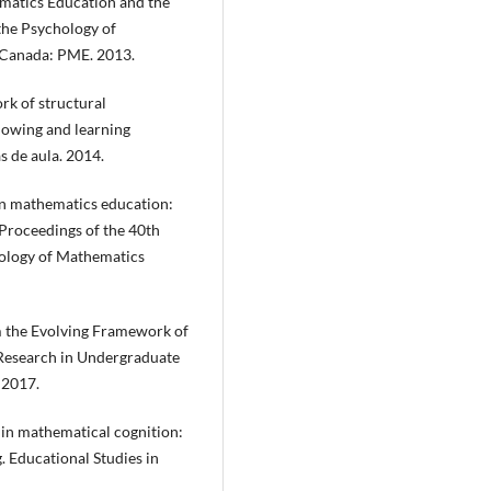
ematics Education and the
the Psychology of
, Canada: PME. 2013.
k of structural
knowing and learning
s de aula. 2014.
in mathematics education:
 Proceedings of the 40th
hology of Mathematics
m the Evolving Framework of
 Research in Undergraduate
 2017.
in mathematical cognition:
. Educational Studies in