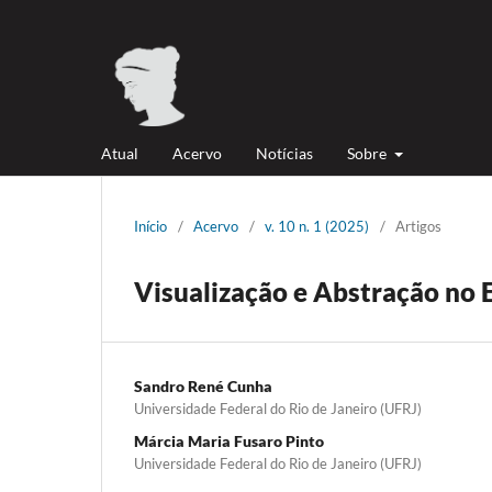
Atual
Acervo
Notícias
Sobre
Início
/
Acervo
/
v. 10 n. 1 (2025)
/
Artigos
Visualização e Abstração no 
Sandro René Cunha
Universidade Federal do Rio de Janeiro (UFRJ)
Márcia Maria Fusaro Pinto
Universidade Federal do Rio de Janeiro (UFRJ)