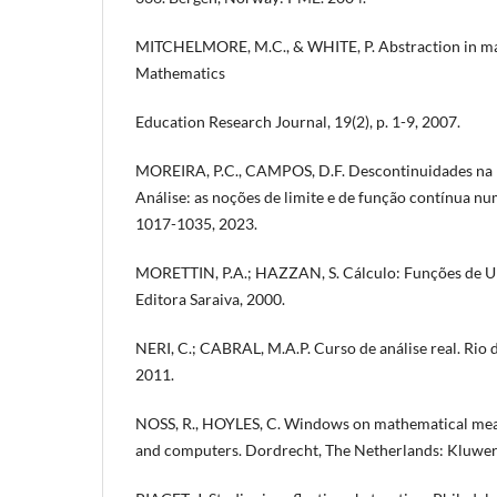
MITCHELMORE, M.C., & WHITE, P. Abstraction in ma
Mathematics
Education Research Journal, 19(2), p. 1-9, 2007.
MOREIRA, P.C., CAMPOS, D.F. Descontinuidades na 
Análise: as noções de limite e de função contínua num
1017-1035, 2023.
MORETTIN, P.A.; HAZZAN, S. Cálculo: Funções de Um
Editora Saraiva, 2000.
NERI, C.; CABRAL, M.A.P. Curso de análise real. Rio 
2011.
NOSS, R., HOYLES, C. Windows on mathematical mean
and computers. Dordrecht, The Netherlands: Kluwer