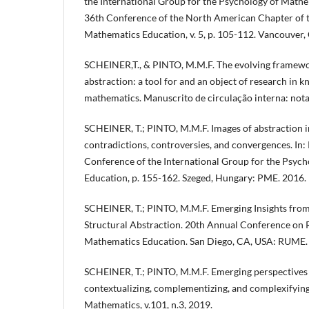
the International Group for the Psychology of Math
36th Conference of the North American Chapter of 
Mathematics Education, v. 5, p. 105-112. Vancouver
SCHEINER,T., & PINTO, M.M.F. The evolving framewor
abstraction: a tool for and an object of research in 
mathematics. Manuscrito de circulação interna: nota
SCHEINER, T.; PINTO, M.M.F. Images of abstraction 
contradictions, controversies, and convergences. In:
Conference of the International Group for the Psyc
Education, p. 155-162. Szeged, Hungary: PME. 2016.
SCHEINER, T.; PINTO, M.M.F. Emerging Insights fro
Structural Abstraction. 20th Annual Conference on
Mathematics Education. San Diego, CA, USA: RUME.
SCHEINER, T.; PINTO, M.M.F. Emerging perspectives 
contextualizing, complementizing, and complexifying
Mathematics, v.101, n.3, 2019.