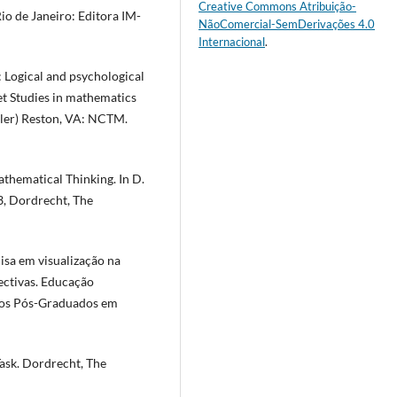
Creative Commons Atribuição-
o de Janeiro: Editora IM-
NãoComercial-SemDerivações 4.0
Internacional
.
 Logical and psychological
iet Studies in mathematics
Teller) Reston, VA: NCTM.
thematical Thinking. In D.
3, Dordrecht, The
sa em visualização na
ectivas. Educação
dos Pós-Graduados em
sk. Dordrecht, The