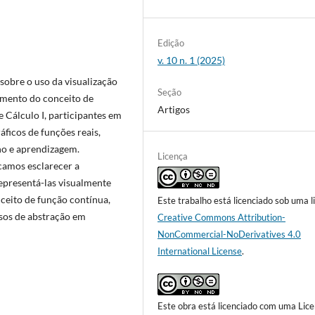
Edição
v. 10 n. 1 (2025)
 sobre o uso da visualização
Seção
imento do conceito de
Artigos
Cálculo I, participantes em
ficos de funções reais,
no e aprendizagem.
Licença
camos esclarecer a
representá-las visualmente
nceito de função contínua,
Este trabalho está licenciado sob uma l
sos de abstração em
Creative Commons Attribution-
NonCommercial-NoDerivatives 4.0
International License
.
Este obra está licenciado com uma Lic