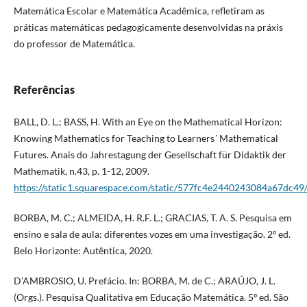
Matemática Escolar e Matemática Acadêmica, refletiram as
práticas matemáticas pedagogicamente desenvolvidas na práxis
do professor de Matemática.
Referências
BALL, D. L.; BASS, H. With an Eye on the Mathematical Horizon:
Knowing Mathematics for Teaching to Learners´ Mathematical
Futures. Anais do Jahrestagung der Gesellschaft für Didaktik der
Mathematik, n.43, p. 1-12, 2009.
https://static1.squarespace.com/static/577fc4e2440243084a67d
BORBA, M. C.; ALMEIDA, H. R.F. L.; GRACIAS, T. A. S. Pesquisa em
ensino e sala de aula: diferentes vozes em uma investigação. 2º ed.
Belo Horizonte: Autêntica, 2020.
D’AMBROSIO, U. Prefácio. In: BORBA, M. de C.; ARAÚJO, J. L.
(Orgs.). Pesquisa Qualitativa em Educação Matemática. 5º ed. São