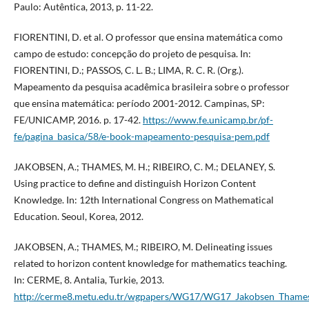
Paulo: Autêntica, 2013, p. 11-22.
FIORENTINI, D. et al. O professor que ensina matemática como
campo de estudo: concepção do projeto de pesquisa. In:
FIORENTINI, D.; PASSOS, C. L. B.; LIMA, R. C. R. (Org.).
Mapeamento da pesquisa acadêmica brasileira sobre o professor
que ensina matemática: período 2001-2012. Campinas, SP:
FE/UNICAMP, 2016. p. 17-42.
https://www.fe.unicamp.br/pf-
fe/pagina_basica/58/e-book-mapeamento-pesquisa-pem.pdf
JAKOBSEN, A.; THAMES, M. H.; RIBEIRO, C. M.; DELANEY, S.
Using practice to define and distinguish Horizon Content
Knowledge. In: 12th International Congress on Mathematical
Education. Seoul, Korea, 2012.
JAKOBSEN, A.; THAMES, M.; RIBEIRO, M. Delineating issues
related to horizon content knowledge for mathematics teaching.
In: CERME, 8. Antalia, Turkie, 2013.
http://cerme8.metu.edu.tr/wgpapers/WG17/WG17_Jakobsen_Thames