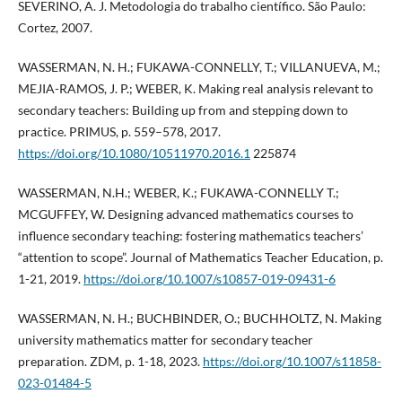
SEVERINO, A. J. Metodologia do trabalho científico. São Paulo:
Cortez, 2007.
WASSERMAN, N. H.; FUKAWA-CONNELLY, T.; VILLANUEVA, M.;
MEJIA-RAMOS, J. P.; WEBER, K. Making real analysis relevant to
secondary teachers: Building up from and stepping down to
practice. PRIMUS, p. 559–578, 2017.
https://doi.org/10.1080/10511970.2016.1
225874
WASSERMAN, N.H.; WEBER, K.; FUKAWA-CONNELLY T.;
MCGUFFEY, W. Designing advanced mathematics courses to
influence secondary teaching: fostering mathematics teachers’
“attention to scope”. Journal of Mathematics Teacher Education, p.
1-21, 2019.
https://doi.org/10.1007/s10857-019-09431-6
WASSERMAN, N. H.; BUCHBINDER, O.; BUCHHOLTZ, N. Making
university mathematics matter for secondary teacher
preparation. ZDM, p. 1-18, 2023.
https://doi.org/10.1007/s11858-
023-01484-5