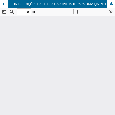
CONTRIBUIÇÕES DA TEORIA DA ATIVIDADE PARA UMA EJA INTEGRADA À EDUCAÇÃO PROFISSIONAL