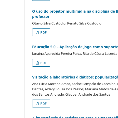
O uso do projetor multimídia na disciplina de
professor
Otávio Silva Custódio, Renato Silva Custódio
PDF
Educação 5.0 – Aplicação de jogo como supor
Janaina Aparecida Pereira Paiva, Rita de Cássia Lacerd
PDF
Visitação a laboratórios didáticos: populariza
Ana Lúcia Moreno Amor, Karine Sampaio de Carvalho, É
Dantas, Aldery Souza Dos Passos, Mariana Matos de Alme
dos Santos Andrade, Glauber Andrade dos Santos
PDF
A importância da reciclagem para a sustentab