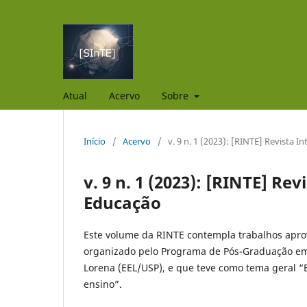
Atual
Acervo
Sobre
Início
/
Acervo
/
v. 9 n. 1 (2023): [RINTE] Revista I
v. 9 n. 1 (2023): [RINTE] Re
Educação
Este volume da RINTE contempla trabalhos aprov
organizado pelo Programa de Pós-Graduação em 
Lorena (EEL/USP), e que teve como tema geral “
ensino”.