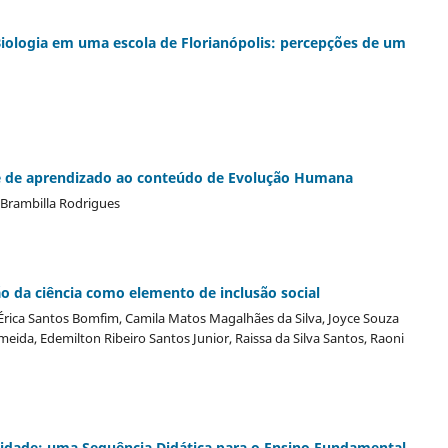
 Biologia em uma escola de Florianópolis: percepções de um
te de aprendizado ao conteúdo de Evolução Humana
a Brambilla Rodrigues
ção da ciência como elemento de inclusão social
rica Santos Bomfim, Camila Matos Magalhães da Silva, Joyce Souza
ida, Edemilton Ribeiro Santos Junior, Raissa da Silva Santos, Raoni
ilidade: uma Sequência Didática para o Ensino Fundamental