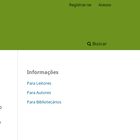
Registrar-se
Acesso
Buscar
Informações
Para Leitores
Para Autores
Para Bibliotecários
o
o