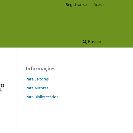
Registrar-se
Acesso
Buscar
Informações
Para Leitores
Para Autores
Para Bibliotecários