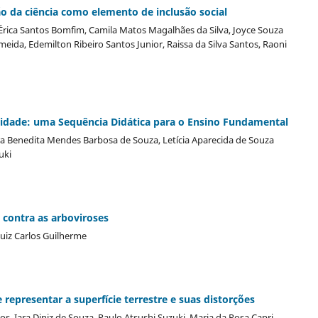
ção da ciência como elemento de inclusão social
rica Santos Bomfim, Camila Matos Magalhães da Silva, Joyce Souza
ida, Edemilton Ribeiro Santos Junior, Raissa da Silva Santos, Raoni
ilidade: uma Sequência Didática para o Ensino Fundamental
a Benedita Mendes Barbosa de Souza, Letícia Aparecida de Souza
uki
contra as arboviroses
 Luiz Carlos Guilherme
 representar a superfície terrestre e suas distorções
 Iara Diniz de Souza, Paulo Atsushi Suzuki, Maria da Rosa Capri