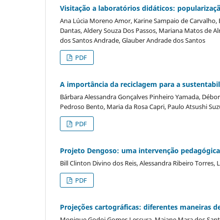
Visitação a laboratórios didáticos: populariza
Ana Lúcia Moreno Amor, Karine Sampaio de Carvalho, É
Dantas, Aldery Souza Dos Passos, Mariana Matos de Alme
dos Santos Andrade, Glauber Andrade dos Santos
PDF
A importância da reciclagem para a sustentab
Bárbara Alessandra Gonçalves Pinheiro Yamada, Débor
Pedroso Bento, Maria da Rosa Capri, Paulo Atsushi Suz
PDF
Projeto Dengoso: uma intervenção pedagógica 
Bill Clinton Divino dos Reis, Alessandra Ribeiro Torres,
PDF
Projeções cartográficas: diferentes maneiras de
Monique Godoi Gomes Lescura, Maiane Mara dos Santos,