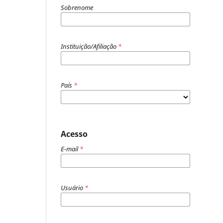
Sobrenome
Instituição/Afiliação
*
País
*
Acesso
E-mail
*
Usuário
*