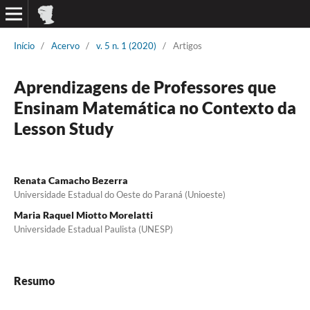
Início
/
Acervo
/
v. 5 n. 1 (2020)
/
Artigos
Aprendizagens de Professores que
Ensinam Matemática no Contexto da
Lesson Study
Renata Camacho Bezerra
Universidade Estadual do Oeste do Paraná (Unioeste)
Maria Raquel Miotto Morelatti
Universidade Estadual Paulista (UNESP)
Resumo