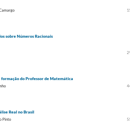
e Camargo
1
os sobre Números Racionais
2
na formação do Professor de Matemática
inho
4
lise Real no Brasil
o Pinto
5