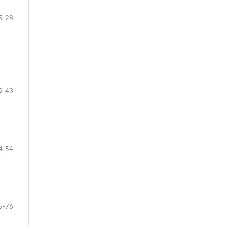
5-28
9-43
4-54
5-76