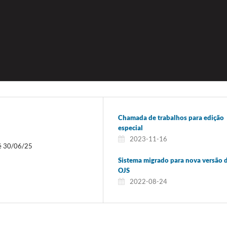
Chamada de trabalhos para edição
especial
2023-11-16
té 30/06/25
Sistema migrado para nova versão 
OJS
2022-08-24