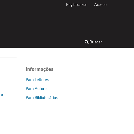
Registrar-se
Acesso
Buscar
Informações
Para Leitores
Para Autores
do
Para Bibliotecários