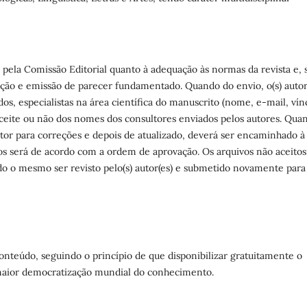
o pela Comissão Editorial quanto à adequação às normas da revista e, 
ação e emissão de parecer fundamentado. Quando do envio, o(s) autor
os, especialistas na área científica do manuscrito (nome, e-mail, vín
o aceite ou não dos nomes dos consultores enviados pelos autores. Qua
utor para correções e depois de atualizado, deverá ser encaminhado à
igos será de acordo com a ordem de aprovação. Os arquivos não aceitos
ndo o mesmo ser revisto pelo(s) autor(es) e submetido novamente para
conteúdo, seguindo o princípio de que disponibilizar gratuitamente o
maior democratização mundial do conhecimento.