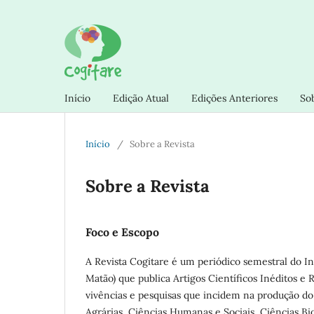
Início
Edição Atual
Edições Anteriores
So
Início
/
Sobre a Revista
Sobre a Revista
Foco e Escopo
A Revista
Cogitare
é um periódico semestral do In
Matão) que publica Artigos Científicos Inéditos e R
vivências e pesquisas que incidem na produção do
Agrárias, Ciências Humanas e Sociais, Ciências Biol