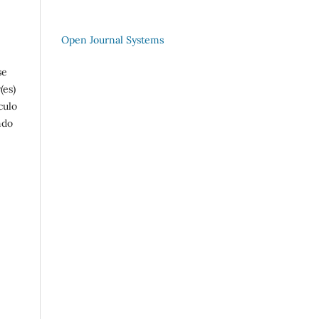
Open Journal Systems
se
(es)
culo
ndo