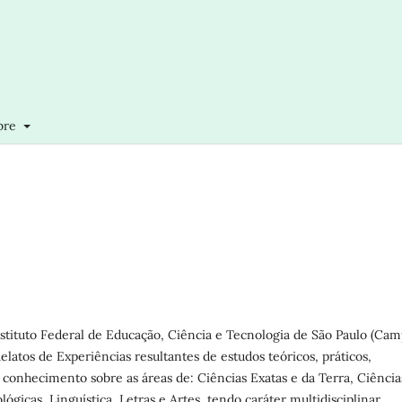
bre
stituto Federal de Educação, Ciência e Tecnologia de São Paulo (Ca
elatos de Experiências resultantes de estudos teóricos, práticos,
 conhecimento sobre as áreas de: Ciências Exatas e da Terra, Ciência
ógicas, Linguística, Letras e Artes, tendo caráter multidisciplinar