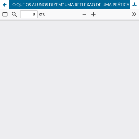
O QUE OS ALUNOS DIZEM? UMA REFLEXÃO DE UMA PRÁTICA DE SALA DE AULA VIVENCIADA À LUZ DA EDUCAÇÃO MATEMÁTICA REALÍSTICA