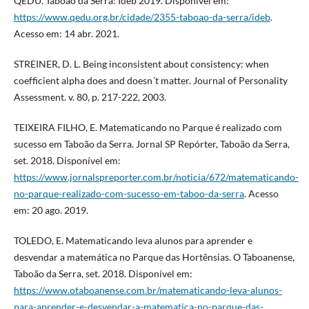
QEDU. Taboão da Serra: Ideb 2019. Disponível em:
https://www.qedu.org.br/cidade/2355-taboao-da-serra/ideb
.
Acesso em: 14 abr. 2021.
STREINER, D. L. Being inconsistent about consistency: when
coefficient alpha does and doesn´t matter. Journal of Personality
Assessment. v. 80, p. 217-222, 2003.
TEIXEIRA FILHO, E. Matematicando no Parque é realizado com
sucesso em Taboão da Serra. Jornal SP Repórter, Taboão da Serra,
set. 2018. Disponível em:
https://www.jornalspreporter.com.br/noticia/672/matematicando-
no-parque-realizado-com-sucesso-em-taboo-da-serra
. Acesso
em: 20 ago. 2019.
TOLEDO, E. Matematicando leva alunos para aprender e
desvendar a matemática no Parque das Hortênsias. O Taboanense,
Taboão da Serra, set. 2018. Disponível em:
https://www.otaboanense.com.br/matematicando-leva-alunos-
para-aprender-e-desvendar-a-matematica-no-parque-das-