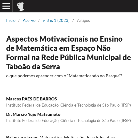
Início
/
Acervo
/
v. 8 n. 1 (2023)
/
Artigos
Aspectos Motivacionais no Ensino
de Matemática em Espaço Não
Formal na Rede Pública Municipal de
Taboão da Serra
o que podemos aprender com o “Matematicando no Parque”?
Marcos PAES DE BARROS
Instituto Federal de Educação, Ciência e Tecnologia de São Paulo (IFSP)
Dr. Márcio Yujo Matsumoto
Instituto Federal de Educação, Ciência e Tecnologia de São Paulo (IFSP)
Palavras-chave:
Matemática, Motivação, Jogo Educativo,