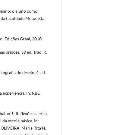
alismo: o aluno como
ca da faculdade Metodista
o: Edições Graal, 2010.
s prisões. 39 ed. Trad. R.
ografia do desejo. 4. ed.
a experiência. In: RBE
balho!!! Reflexões acerca
 da escola básica. In:
 OLIVEIRA, Maria Rita N.