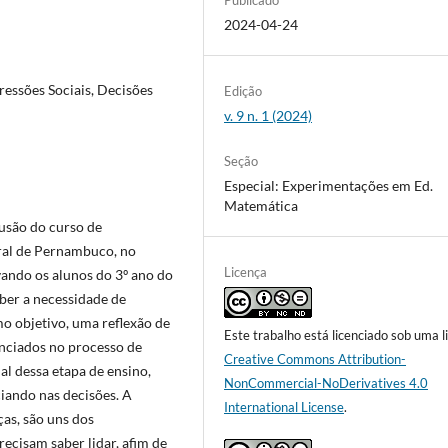
2024-04-24
ressões Sociais, Decisões
Edição
v. 9 n. 1 (2024)
Seção
Especial: Experimentações em Ed.
Matemática
lusão do curso de
ral de Pernambuco, no
Licença
ando os alunos do 3º ano do
ber a necessidade de
o objetivo, uma reflexão de
Este trabalho está licenciado sob uma l
enciados no processo de
Creative Commons Attribution-
nal dessa etapa de ensino,
NonCommercial-NoDerivatives 4.0
iando nas decisões. A
International License
.
ças, são uns dos
ecisam saber lidar, afim de