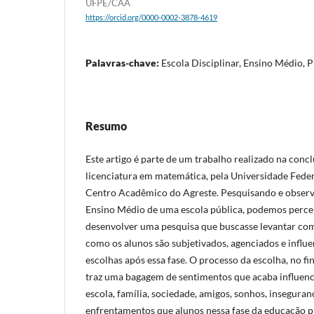
UFPE/CAA
https://orcid.org/0000-0002-3878-4619
Palavras-chave:
Escola Disciplinar, Ensino Médio, P
Resumo
Este artigo é parte de um trabalho realizado na conc
licenciatura em matemática, pela Universidade Fede
Centro Acadêmico do Agreste. Pesquisando e observ
Ensino Médio de uma escola pública, podemos perce
desenvolver uma pesquisa que buscasse levantar com
como os alunos são subjetivados, agenciados e influ
escolhas após essa fase. O processo da escolha, no fi
traz uma bagagem de sentimentos que acaba influenc
escola, família, sociedade, amigos, sonhos, inseguran
enfrentamentos que alunos nessa fase da educação pr