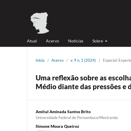
Atual
Acervo
Notícias
Sobre
Início
/
Acervo
/
v. 9 n. 1 (2024)
/
Especial: Exper
Uma reflexão sobre as escolh
Médio diante das pressões e d
Amital Aminada Santos Brito
Universidade Federal de Pernambuco/Mestranda
Simone Moura Queiroz