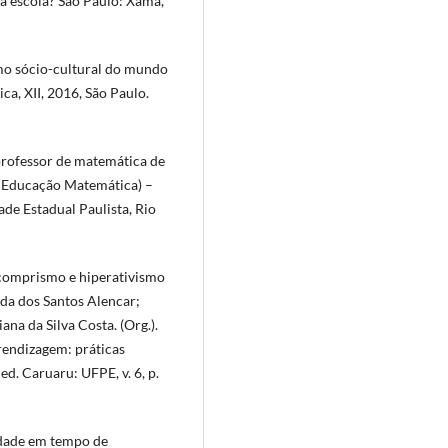
 a escola? São Paulo: Xamã,
mo sócio-cultural do mundo
a, XII, 2016, São Paulo.
rofessor de matemática de
m Educação Matemática) –
ade Estadual Paulista, Rio
 comprismo e hiperativismo
nda dos Santos Alencar;
a da Silva Costa. (Org.).
rendizagem: práticas
ed. Caruaru: UFPE, v. 6, p.
idade em tempo de