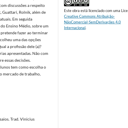
 com discussões a respeito
Este obra está licenciado com uma Lic
, Guattari, Rolnik, além de
Creative Commons Atribuição-
atuais. Em seguida
NãoComercial-SemDerivações 4.0
o do Ensino Médio, sobre um
Internacional
.
 pretende fazer ao terminar
escolheu uma das opções
al a profissão dele (a)?
orias apresentadas. Não com
re essas decisões.
 alunos tem como escolha o
do mercado de trabalho,
ios. Trad. Vinicius