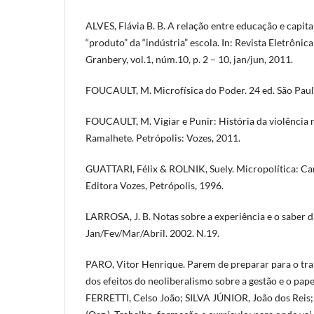
ALVES, Flávia B. B. A relação entre educação e capit
“produto” da “indústria” escola. In: Revista Eletrôni
Granbery, vol.1, núm.10, p. 2 – 10, jan/jun, 2011.
FOUCAULT, M. Microfísica do Poder. 24 ed. São Paul
FOUCAULT, M. Vigiar e Punir: História da violência na
Ramalhete. Petrópolis: Vozes, 2011.
GUATTARI, Félix & ROLNIK, Suely. Micropolítica: Cart
Editora Vozes, Petrópolis, 1996.
LARROSA, J. B. Notas sobre a experiência e o saber d
Jan/Fev/Mar/Abril. 2002. N.19.
PARO, Vitor Henrique. Parem de preparar para o tra
dos efeitos do neoliberalismo sobre a gestão e o papel
FERRETTI, Celso João; SILVA JÚNIOR, João dos Reis;