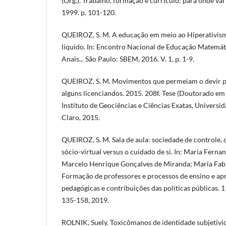
(Org.). Trabalho, formação e currículo: para onde vai
1999. p. 101-120.
QUEIROZ, S. M. A educação em meio ao Hiperativis
líquido. In: Encontro Nacional de Educação Matemátic
Anais... São Paulo: SBEM, 2016. V. 1, p. 1-9.
QUEIROZ, S. M. Movimentos que permeiam o devir p
alguns licenciandos. 2015. 208f. Tese (Doutorado e
Instituto de Geociências e Ciências Exatas, Universid
Claro, 2015.
QUEIROZ, S. M. Sala de aula: sociedade de controle,
sócio-virtual versus o cuidado de si. In: Maria Ferna
Marcelo Henrique Gonçalves de Miranda; Maria Fabian
Formação de professores e processos de ensino e ap
pedagógicas e contribuições das políticas públicas. 1 
135-158, 2019.
ROLNIK, Suely. Toxicômanos de identidade subjetiv