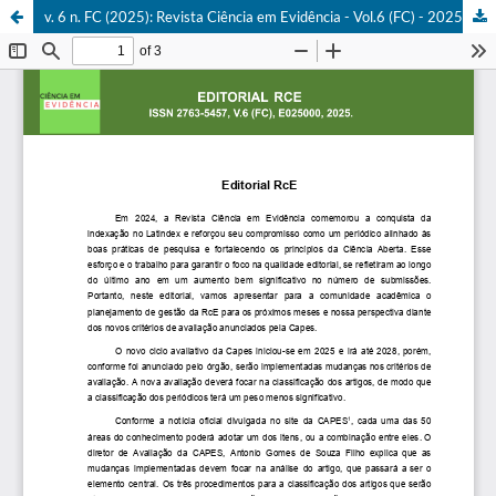
v. 6 n. FC (2025): Revista Ciência em Evidência - Vol.6 (FC) - 2025