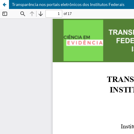
Transparência nos portais eletrônicos dos Institutos Federais